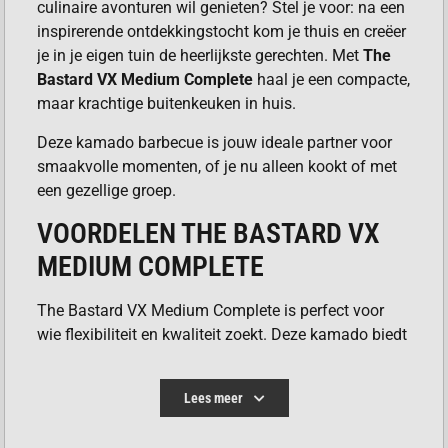
culinaire avonturen wil genieten? Stel je voor: na een
inspirerende ontdekkingstocht kom je thuis en creëer
je in je eigen tuin de heerlijkste gerechten. Met
The
Bastard VX Medium Complete
haal je een compacte,
maar krachtige buitenkeuken in huis.
Deze kamado barbecue is jouw ideale partner voor
smaakvolle momenten, of je nu alleen kookt of met
een gezellige groep.
VOORDELEN THE BASTARD VX
MEDIUM COMPLETE
The Bastard VX Medium Complete is perfect voor
wie flexibiliteit en kwaliteit zoekt. Deze kamado biedt
dezelfde geavanceerde functies als de Large, maar
in een handzamer formaat.
Lees meer
Nauwkeurige temperatuurregeling:
De
vernieuwde top cap met dubbele functie geeft