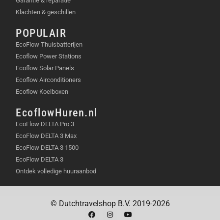
Garantie & reparatie
Voor wie ruimte wil besparen:
Het compactere
Klachten & geschillen
formaat is ideaal voor balkons, kleinere tuinen
of terrassen.
POPULAIR
BELANGRIJKSTE
EcoFlow Thuisbatterijen
Ecoflow Power Stations
EIGENSCHAPPEN
Ecoflow Solar Panels
Ecoflow Airconditioners
The Bastard VX Medium Complete combineert
Ecoflow Koelboxen
compactheid met geavanceerde functies voor een
unieke kookervaring.
EcoflowHuren.nl
EcoFlow DELTA Pro 3
Nieuwe top cap:
Gietijzeren luchtschuif met
EcoFlow DELTA 3 Max
dubbele functie voor nauwkeurige
EcoFlow DELTA 3 1500
temperatuurregeling.
EcoFlow DELTA 3
Ergonomische handgreep:
Stevig,
Ontdek volledige huuraanbod
gepoedercoat roestvrijstaal met geolied
bamboe accent.
Geoptimaliseerd scharnier:
Robuust ontwerp
© Dutchtravelshop B.V. 2019-2026
voor eenvoudige bediening.