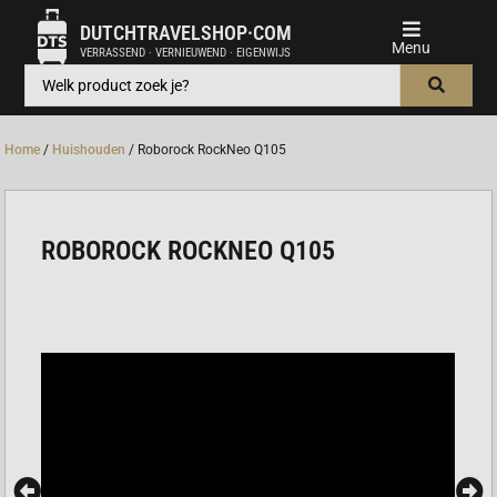
DUTCHTRAVELSHOP·COM
VERRASSEND · VERNIEUWEND · EIGENWIJS
Home
/
Huishouden
/ Roborock RockNeo Q105
ROBOROCK ROCKNEO Q105