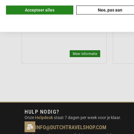








Meestal binnen een dag bezorgd
Mees
Accepteer alles
Nee, pas aan
Roborock RockMow S115
Robor
1.599,-
1.299,
Meer informatie
HULP NODIG?
Onze
Helpdesk
staat 7 dagen per week voor je klaar.
INFO@DUTCHTRAVELSHOP.COM