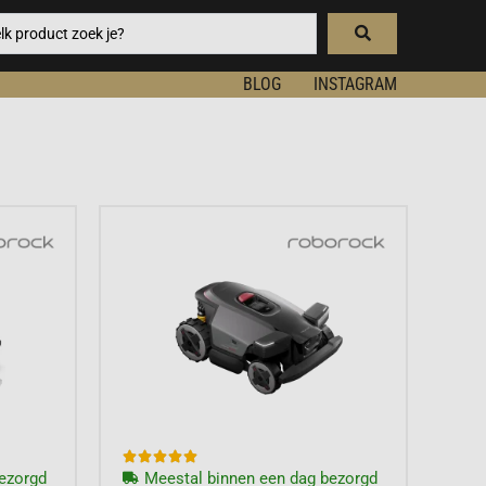
BLOG
INSTAGRAM





ezorgd
Meestal binnen een dag bezorgd