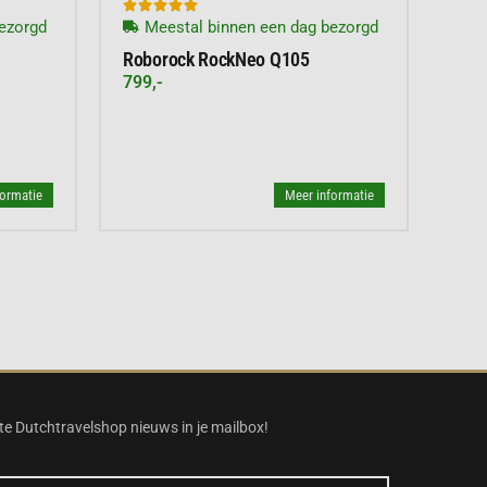





ezorgd
Meestal binnen een dag bezorgd
Roborock RockNeo Q105
799,-
formatie
Meer informatie
te Dutchtravelshop nieuws in je mailbox!