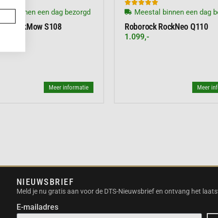







tal binnen een dag bezorgd
Meestal binnen een dag b
ock RockMow S108
Roborock RockNeo Q110
-
1.099,-
Meer informatie
Meer in
NIEUWSBRIEF
Meld je nu gratis aan voor de DTS-Nieuwsbrief en ontvang het laats
E-mailadres