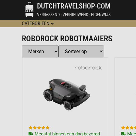
DUTCHTRAVELSHOP·COM
VERRASSEND · VERNIEUWEND · EIGENWIJS
CATEGORIEËN
ROBOROCK ROBOTMAAIERS








Meestal binnen een dag bezorgd
Mees