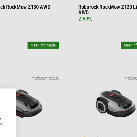
ock RockMow Z130 AWD
Roborock RockMow Z120 Li
AWD
-
2.699,-
Meer informatie
Meer in
e
ken