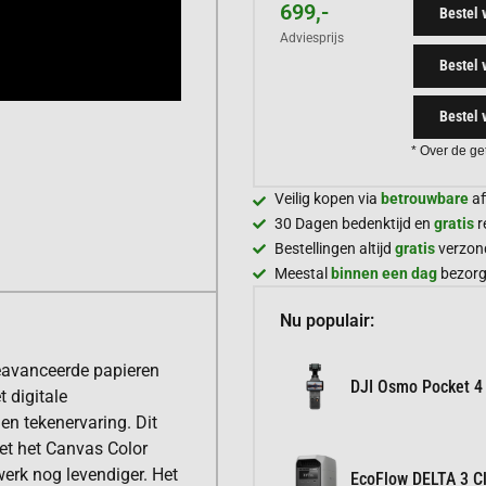
699,-
Bestel 
Adviesprijs
Bestel 
Bestel 
* Over de ge
Veilig kopen via
betrouwbare
af
30 Dagen bedenktijd en
gratis
r
Bestellingen altijd
gratis
verzon
Meestal
binnen een dag
bezor
Nu populair:
geavanceerde papieren
DJI Osmo Pocket 4
 digitale
 en tekenervaring. Dit
et het Canvas Color
 werk nog levendiger. Het
EcoFlow DELTA 3 Cl