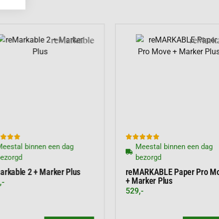
j klikt magnetisch vast
. Dit betekent dat je
zorgen te maken over
gcapaciteit van 64 GB.
je al jouw notities en
organiseren in mappen.
plek.








eestal binnen een dag
Meestal binnen een dag
bezorgd
bezorgd
nt de lichtsterkte
Dit is zeer handig voor
arkable 2 + Marker Plus
reMARKABLE Paper Pro M
+ Marker Plus
,-
529,-