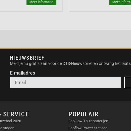
eigenschappen. Deze
Meer informatie
Meer inform
 de
oogvriendelijkheid
 vermoeidheid. Het
zenden. Daarnaast zijn de
e Connect-service
aten. Tot slot is er de
 scherm zonder
pier.
NIEUWSBRIEF
Meld je nu gratis aan voor de DTS-Nieuwsbrief en ontvang het laats
E-mailadres
lleges.
enten.
ettig leeslicht.
.
en kleuren.
& SERVICE
POPULAIR
uzetool 2026
EcoFlow Thuisbatterijen
de vragen
Ecoflow Power Stations