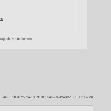
ck
igitale Notitieblokken
EAN: 7090045250242
GTIN: 7090045250242
ASIN: B0DG9ZXWMK