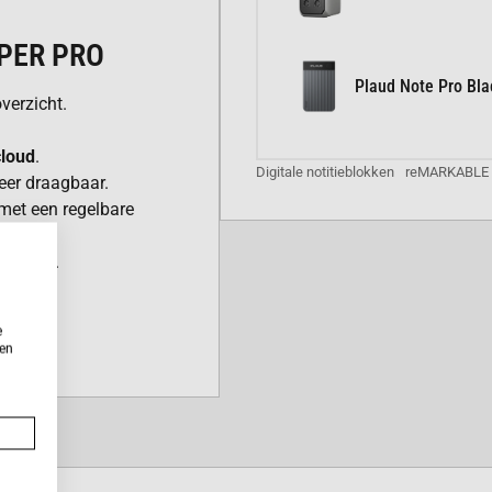
PER PRO
Plaud Note Pro Bla
verzicht.
cloud
.
Digitale notitieblokken
reMARKABLE D
eer draagbaar.
met een regelbare
 stylus.
e
ken
gebruikt miljoenen
en. Met dit scherm werk
jn voor je ogen.