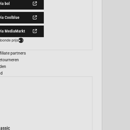
via bol
via Coolblue
via MediaMarkt
toonde prijs
i
filiate partners
etourneren
den
gd
assic