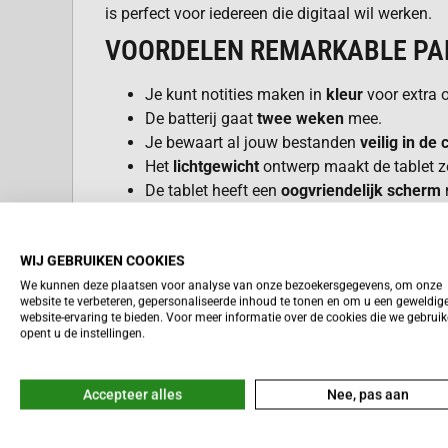
is perfect voor iedereen die digitaal wil werken.
VOORDELEN REMARKABLE PA
Je kunt notities maken in
kleur
voor extra o
De batterij gaat
twee weken
mee.
Je bewaart al jouw bestanden
veilig in de 
Het
lichtgewicht
ontwerp maakt de tablet z
De tablet heeft een
oogvriendelijk scherm
leeslamp.
Je geniet van
snelle reactiesnelheid
van de
WIJ GEBRUIKEN COOKIES
We kunnen deze plaatsen voor analyse van onze bezoekersgegevens, om onze
website te verbeteren, gepersonaliseerde inhoud te tonen en om u een geweldig
UNIEK KLEURENSCHERM
Lees meer
website-ervaring te bieden. Voor meer informatie over de cookies die we gebrui
opent u de instellingen.
Het 11,8 inch Canvas Color display is uniek. Het 
inktdeeltjes. Dit zorgt voor rijke, levendige kleur
Accepteer alles
Nee, pas aan
je prettig. Het reflecteert natuurlijk licht. Dit is fi
MAGNETISCHE STYLUS