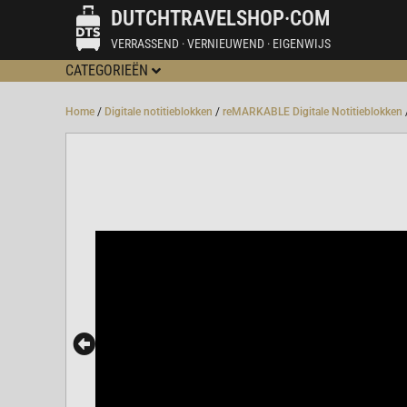
DUTCHTRAVELSHOP·COM
VERRASSEND · VERNIEUWEND · EIGENWIJS
CATEGORIEËN
Home
/
Digitale notitieblokken
/
reMARKABLE Digitale Notitieblokken