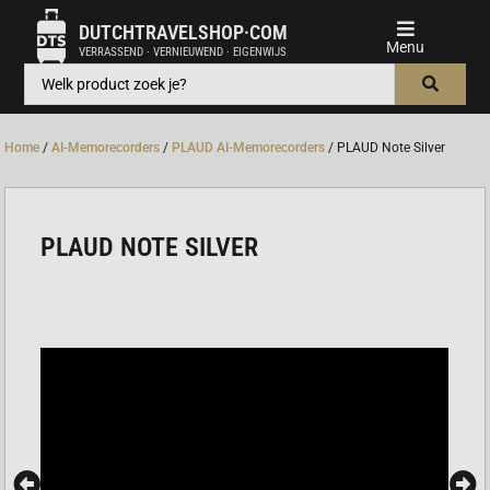
DUTCHTRAVELSHOP·COM
VERRASSEND · VERNIEUWEND · EIGENWIJS
Home
/
AI-Memorecorders
/
PLAUD AI-Memorecorders
/ PLAUD Note Silver
PLAUD NOTE SILVER