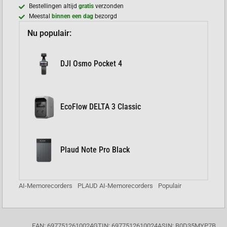
Bestellingen altijd
gratis
verzonden
Meestal
binnen een dag
bezorgd
Nu populair:
DJI Osmo Pocket 4
EcoFlow DELTA 3 Classic
Plaud Note Pro Black
AI-Memorecorders
PLAUD AI-Memorecorders
Populair
EAN: 6977512610024
GTIN: 6977512610024
ASIN: B0D35MYP7B