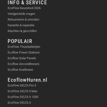
INFO & SERVICE
Batterijchemie:
Ternair lithium
EcoFlow Keuzetool 2026
Levensduur:
300 cycli tot 80% capaciteit
Veelgestelde vragen
Totaal aantal outputpoorten:
2 × USB-C, 1 ×
Retourneren & omruilen
USB-A
Garantie & reparatie
USB-C1 poort: 140 watt
Klachten & geschillen
USB-C2 poort: 140 watt
USB-A poort: 33 watt
POPULAIR
Totaal: 170 watt
EcoFlow Thuisbatterijen
Ecoflow Power Stations
Input:
140 watt (maximaal via één poort)
Ecoflow Solar Panels
Type C1 poort: 140 watt input
Ecoflow Airconditioners
Type C2 poort: 140 watt input
Ecoflow Koelboxen
Scherm:
TFT
EcoflowHuren.nl
Valbestendigheid:
1 meter
EcoFlow DELTA Pro 3
Brandveiligheid:
V0 brandveiligheid behuizing
EcoFlow DELTA 3 Max
Garantie:
2 jaar
EcoFlow DELTA 3 1500
Oplaadtemperatuur:
20 °C–30 °C
EcoFlow DELTA 3
Ontlaadtemperatuur:
0 °C–45 °C