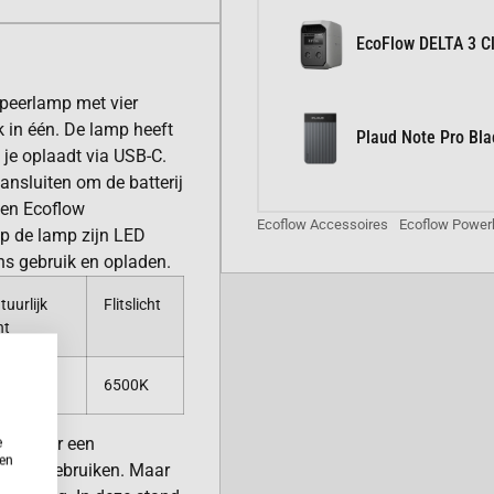
EcoFlow DELTA 3 Cl
peerlamp met vier
 in één. De lamp heeft
Plaud Note Pro Bla
 je oplaadt via USB-C.
ansluiten om de batterij
een Ecoflow
Ecoflow Accessoires
Ecoflow Power
op de lamp zijn LED
ens gebruik en opladen.
tuurlijk
Flitslicht
ht
00K
6500K
ezen voor een
e
ken
p kunt gebruiken. Maar