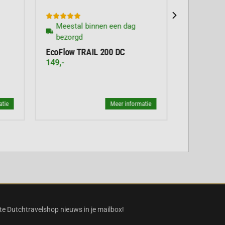










Meestal binnen een dag
Meestal
bezorgd
bezorgd
EcoFlow TRAIL 200 DC
EcoFlow 
PowerBan
149,-
69,-
atie
Meer informatie
te Dutchtravelshop nieuws in je mailbox!