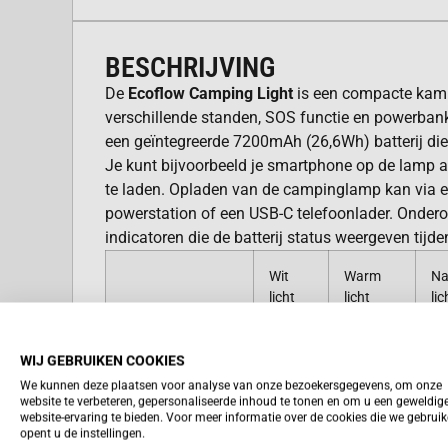
BESCHRIJVING
De
Ecoflow Camping Light
is een compacte kam
verschillende standen, SOS functie en powerbank
een geïntegreerde 7200mAh (26,6Wh) batterij die
Je kunt bijvoorbeeld je smartphone op de lamp a
te laden. Opladen van de campinglamp kan via 
powerstation of een USB-C telefoonlader. Onder
indicatoren die de batterij status weergeven tijd
Wit
Warm
Na
licht
licht
lic
Kleurtemperatuur
6500K
3000K
40
WIJ GEBRUIKEN COOKIES
We kunnen deze plaatsen voor analyse van onze bezoekersgegevens, om onze
De lamp heeft verschillende standen. Je kunt ki
website te verbeteren, gepersonaliseerde inhoud te tonen en om u een geweldig
website-ervaring te bieden. Voor meer informatie over de cookies die we gebrui
gebundelde lichtstraal, zodat je hem als zaklam
opent u de instellingen.