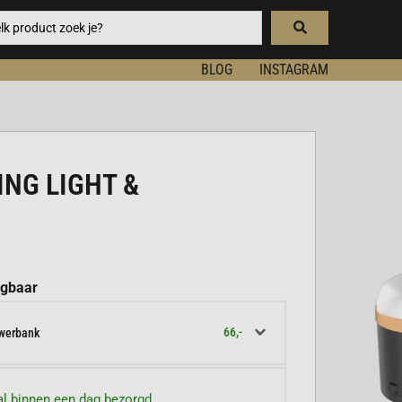
BLOG
INSTAGRAM
NG LIGHT &
jgbaar
66,-
owerbank
l binnen een dag bezorgd