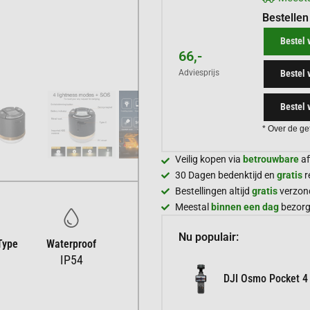
Bestellen
Bestel 
66,-
Bestel 
Adviesprijs
Bestel 
* Over de ge
Veilig kopen via
betrouwbare
af
30 Dagen bedenktijd en
gratis
r
Bestellingen altijd
gratis
verzon
Meestal
binnen een dag
bezor
Nu populair:
Type
Waterproof
IP54
DJI Osmo Pocket 4