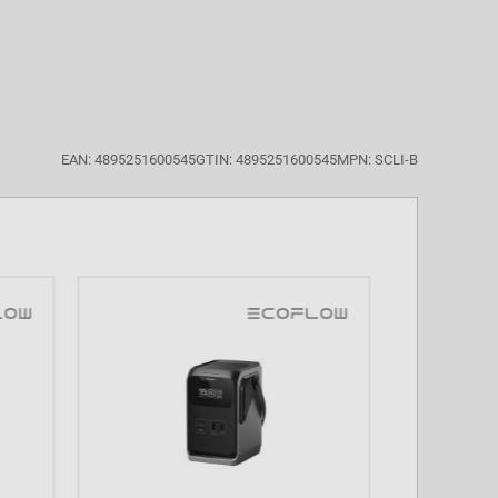
EAN: 4895251600545
GTIN: 4895251600545
MPN: SCLI-B