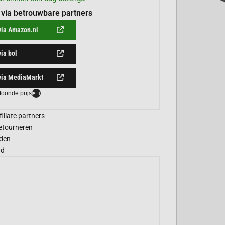
 via betrouwbare partners
via Amazon.nl
via bol
via MediaMarkt
toonde prijs
i
filiate partners
etourneren
den
gd