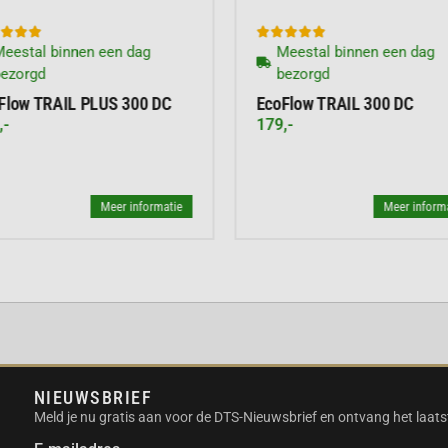








eestal binnen een dag
Meestal binnen een dag
bezorgd
bezorgd
Flow TRAIL PLUS 300 DC
EcoFlow TRAIL 300 DC
,-
179,-
eer
Meer informatie
Meer inform
ering
g – schijnwerper SOS –
NIEUWSBRIEF
Meld je nu gratis aan voor de DTS-Nieuwsbrief en ontvang het laats