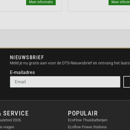
Meer informatie
Meer inform
in je dagelijkse routine.
 blootstelling aan
URREGELING
me Miracle Pro
itme bewaakt de
rt een constante en
NIEUWSBRIEF
mperatuur droogt het
Meld je nu gratis aan voor de DTS-Nieuwsbrief en ontvang het laats
. Daardoor blijft je haar
E-mailadres
 miljoen negatieve
eelheid ionen
& SERVICE
POPULAIR
 haarschubben te sluiten.
t resultaat is merkbaar:
uzetool 2026
EcoFlow Thuisbatterijen
achtige glans.
de vragen
Ecoflow Power Stations