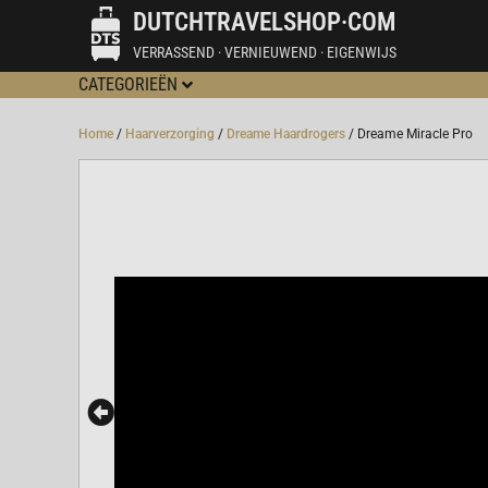
DUTCHTRAVELSHOP·COM
VERRASSEND · VERNIEUWEND · EIGENWIJS
CATEGORIEËN
Home
/
Haarverzorging
/
Dreame Haardrogers
/ Dreame Miracle Pro