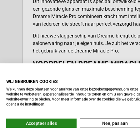
Dit innovatieve apparaat is speciaal ontwikkeld v
een gezonde glans en maximale bescherming teg
Dreame Miracle Pro combineert kracht met intelli
van iedereen die streeft naar perfect verzorgd haa
Dit nieuwe vlaggenschip van Dreame brengt de p
salonervaring naar je eigen huis. Je zult het ver
het gebruik van de Dreame Miracle Pro.
VOORDELEN DREAME MIRACL
Supersnel drogen dankzij de krachtige moto
WIJ GEBRUIKEN COOKIES
We kunnen deze plaatsen voor analyse van onze bezoekersgegevens, om onze
Maximale glans en gladheid door de hoge c
website te verbeteren, gepersonaliseerde inhoud te tonen en om u een geweldig
Lees meer
ionen.
website-ervaring te bieden. Voor meer informatie over de cookies die we gebrui
opent u de instellingen.
Bescherming van je haar tegen extreme hit
temperatuurregeling.
Accepteer alles
Nee, pas aan
Voedende verzorging door de unieke essenc