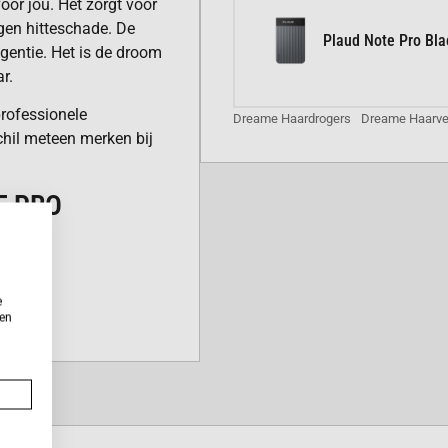
oor jou. Het zorgt voor
en hitteschade. De
Plaud Note Pro Bla
gentie. Het is de droom
r.
rofessionele
Dreame Haardrogers
Dreame Haarve
schil meteen merken bij
E PRO
r.
oncentratie negatieve
e
ken
te met de slimme
e-verneveling.