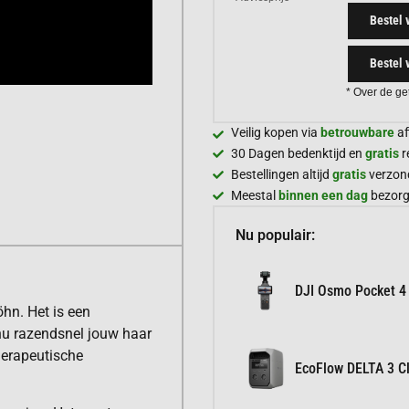
Bestel 
Bestel 
* Over de ge
Veilig kopen via
betrouwbare
af
30 Dagen bedenktijd en
gratis
r
Bestellingen altijd
gratis
verzon
Meestal
binnen een dag
bezor
Nu populair:
DJI Osmo Pocket 4
öhn. Het is een
nu razendsnel jouw haar
therapeutische
EcoFlow DELTA 3 Cl