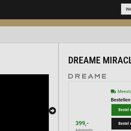
DREAME MIRAC
Meesta
Bestellen
Bestel 
399,-
Bestel 
Adviesprijs