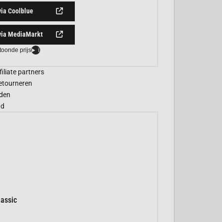
via Coolblue
via MediaMarkt
toonde prijs
i
filiate partners
etourneren
den
gd
assic