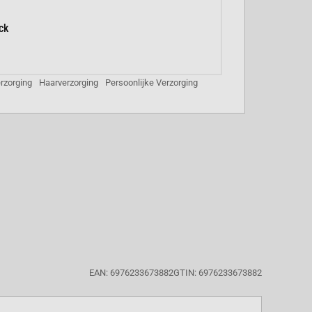
ck
rzorging
Haarverzorging
Persoonlijke Verzorging
EAN: 6976233673882
GTIN: 6976233673882