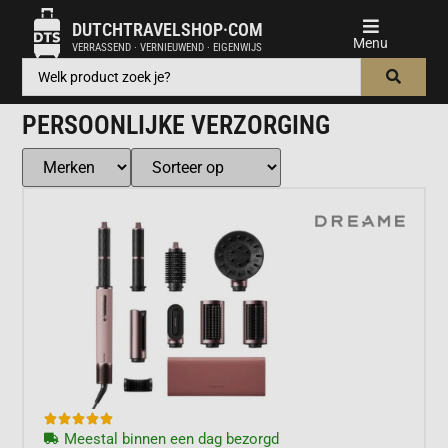
DUTCHTRAVELSHOP·COM
VERRASSEND · VERNIEUWEND · EIGENWIJS
PERSOONLIJKE VERZORGING





Meestal binnen een dag bezorgd