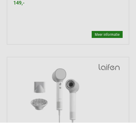
149,-
Meer informatie





Meestal binnen een dag bezorgd