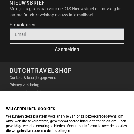
NIEUWSBRIEF
ZEPP COACH™
Meld je nu gratis aan voor de DTS-Nieuwsbrief en ontvang het
laatste Dutchtravelshop nieuws in je mailbox!
Train slimmer met Zepp Coach™. Dit is een
E-mailadres
gepersonaliseerd AI-trainingsprogramma. Het past
zich aan jouw prestaties en herstel aan. Kies uit
diverse trainingsschema’s of specifieke
Aanmelden
hardloopplannen. Denk aan 3K, 5K, 10K, halve of
hele marathons.
BELLEN EN MELDINGEN AAN JE
DUTCHTRAVELSHOP
POLS
Contact & bedrijfsgegevens
Privacy verklaring
Met de Amazfit Bip 6 Charcoal blijf je altijd
Over Dutchtravelshop
bereikbaar. Beantwoord Bluetooth-oproepen direct
Algemene voorwaarden
via jouw pols. Je ontvangt ook meldingen voor
Cookie verklaring
WIJ GEBRUIKEN COOKIES
teksten en sociale media-updates. Zo mis je nooit
We kunnen deze plaatsen voor analyse van onze bezoekersgegevens, om
INFO & SERVICE
belangrijke informatie.
onze website te verbeteren, gepersonaliseerde inhoud te tonen en om u een
geweldige website-ervaring te bieden. Voor meer informatie over de cookies
EcoFlow Keuzetool 2026
ZEPP FLOW™
die we gebruiken opent u de instellingen.
Veelgestelde vragen