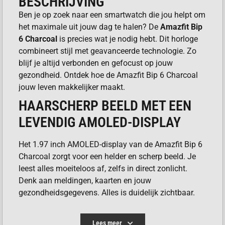
BESCHRIJVING
Ben je op zoek naar een smartwatch die jou helpt om
het maximale uit jouw dag te halen? De
Amazfit Bip
6 Charcoal
is precies wat je nodig hebt. Dit horloge
combineert stijl met geavanceerde technologie. Zo
blijf je altijd verbonden en gefocust op jouw
gezondheid. Ontdek hoe de Amazfit Bip 6 Charcoal
jouw leven makkelijker maakt.
HAARSCHERP BEELD MET EEN
LEVENDIG AMOLED-DISPLAY
Het 1.97 inch AMOLED-display van de Amazfit Bip 6
Charcoal zorgt voor een helder en scherp beeld. Je
leest alles moeiteloos af, zelfs in direct zonlicht.
Denk aan meldingen, kaarten en jouw
gezondheidsgegevens. Alles is duidelijk zichtbaar.
Het display is responsief en makkelijk te bedienen.
24/7 INZICHT IN JOUW
Lees meer