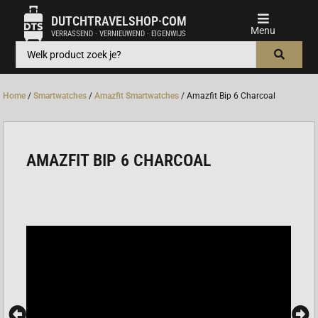
DUTCHTRAVELSHOP·COM
VERRASSEND · VERNIEUWEND · EIGENWIJS
Home
/
Smartwatches
/
Amazfit Smartwatches
/ Amazfit Bip 6 Charcoal
AMAZFIT BIP 6 CHARCOAL