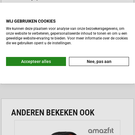
de perfecte balans tussen technologie en
gebruiksgemak aan je pols.
WIJ GEBRUIKEN COOKIES
VOORDELEN AMAZFIT ACTIVE
We kunnen deze plaatsen voor analyse van onze bezoekersgegevens, om
MAX
onze website te verbeteren, gepersonaliseerde inhoud te tonen en om u een
geweldige website-ervaring te bieden. Voor meer informatie over de cookies
die we gebruiken opent u de instellingen.
Extreem lange batterijduur voor zorgeloos
gebruik tijdens lange expedities.
Accepteer alles
Nee, pas aan
Groot en helder AMOLED-display dat zelfs in
Lees meer
direct zonlicht goed leesbaar blijft.
Uitgebreide sportmodi die automatisch je
activiteiten herkennen en registreren.
Waterbestendig ontwerp waardoor je zonder
ANDEREN BEKEKEN OOK
zorgen kunt zwemmen of douchen.
Geavanceerde gezondheidsmonitoring voor
een compleet beeld van je welzijn.