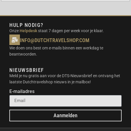
NAUWKEURIGE GPS EN NAVIGATIE
Je raakt nooit meer de weg kwijt dankzij de sterke
HULP NODIG?
GPS-verbinding. Het horloge ondersteunt meerdere
Onze
Helpdesk
staat 7 dagen per week voor je klaar.
satellietsystemen voor een snelle en accurate
INFO@DUTCHTRAVELSHOP.COM
locatiebepaling. Je kunt zelfs routes importeren om
We doen ons best om e-mails binnen een werkdag te
direct vanaf je pols te navigeren. Dit is ideaal voor
beantwoorden.
wandelaars en trailrunners in onbekend gebied.
ZEPP OS EN AI-ONDERSTEUNING
NIEUWSBRIEF
Meld je nu gratis aan voor de DTS-Nieuwsbrief en ontvang het
laatste Dutchtravelshop nieuws in je mailbox!
Het besturingssysteem werkt soepel en biedt
toegang tot diverse handige apps. Bovendien helpt
E-mailadres
de AI-coach je bij het opstellen van
gepersonaliseerde trainingsschema’s. Je krijgt advies
op basis van je huidige conditie en vermoeidheid.
Aanmelden
Hierdoor train je slimmer en voorkom de kans op
blessures.