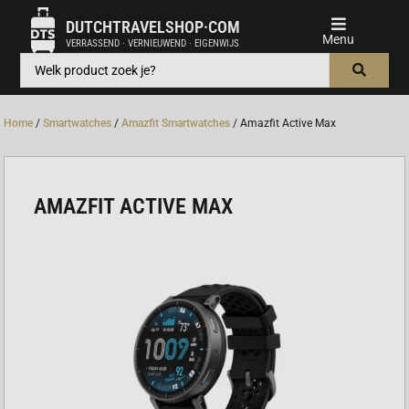
DUTCHTRAVELSHOP·COM
VERRASSEND · VERNIEUWEND · EIGENWIJS
Home
/
Smartwatches
/
Amazfit Smartwatches
/ Amazfit Active Max
AMAZFIT ACTIVE MAX