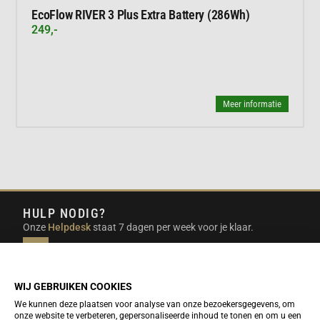
EcoFlow RIVER 3 Plus Extra Battery (286Wh)
249,-
Meer informatie
HULP NODIG?
Onze
Helpdesk
staat 7 dagen per week voor je klaar.
INFO@DUTCHTRAVELSHOP.COM
We doen ons best om e-mails binnen een werkdag te
beantwoorden.
WIJ GEBRUIKEN COOKIES
We kunnen deze plaatsen voor analyse van onze bezoekersgegevens, om
onze website te verbeteren, gepersonaliseerde inhoud te tonen en om u een