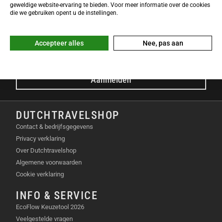
NIEUWSBRIEF
geweldige website-ervaring te bieden. Voor meer informatie over de cookies
Meld je nu gratis aan voor de DTS-Nieuwsbrief en ontvang het
die we gebruiken opent u de instellingen.
laatste Dutchtravelshop nieuws in je mailbox!
E-mailadres
Accepteer alles
Nee, pas aan
Aanmelden
DUTCHTRAVELSHOP
Contact & bedrijfsgegevens
Privacy verklaring
Over Dutchtravelshop
Algemene voorwaarden
Cookie verklaring
INFO & SERVICE
EcoFlow Keuzetool 2026
Veelgestelde vragen