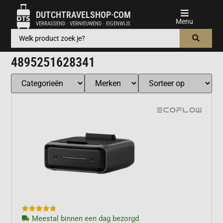
DUTCHTRAVELSHOP·COM
VERRASSEND · VERNIEUWEND · EIGENWIJS
4895251628341





Meestal binnen een dag bezorgd