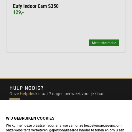
Eufy Indoor Cam S350
129,-
Meer informatie
HULP NODIG?
Onze
Helpdesk
staat 7 dagen per week voor je klaar.
INFO@DUTCHTRAVELSHOP.COM
We doen ons best om e-mails binnen een werkdag te
beantwoorden.
WIJ GEBRUIKEN COOKIES
We kunnen deze plaatsen voor analyse van onze bezoekersgegevens, om
onze website te verbeteren, gepersonaliseerde inhoud te tonen en om u een