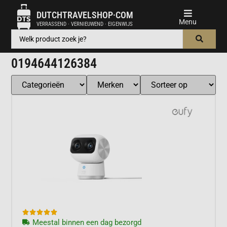
DUTCHTRAVELSHOP·COM
VERRASSEND · VERNIEUWEND · EIGENWIJS
0194644126384





Meestal binnen een dag bezorgd