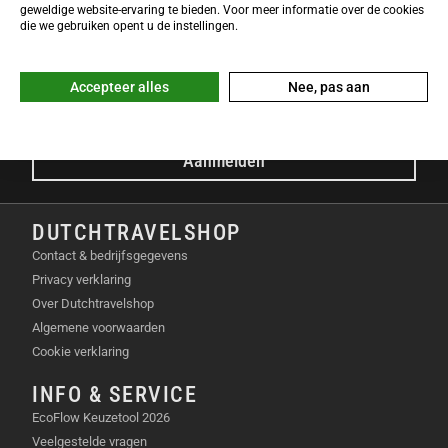
NIEUWSBRIEF
geweldige website-ervaring te bieden. Voor meer informatie over de cookies
Meld je nu gratis aan voor de DTS-Nieuwsbrief en ontvang het
die we gebruiken opent u de instellingen.
laatste Dutchtravelshop nieuws in je mailbox!
E-mailadres
Accepteer alles
Nee, pas aan
Aanmelden
DUTCHTRAVELSHOP
Contact & bedrijfsgegevens
Privacy verklaring
Over Dutchtravelshop
Algemene voorwaarden
Cookie verklaring
INFO & SERVICE
EcoFlow Keuzetool 2026
Veelgestelde vragen