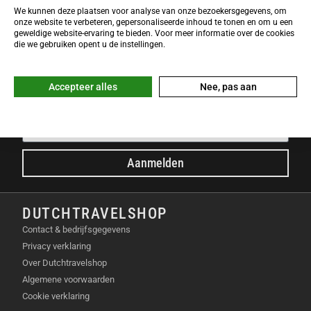
We doen ons best om e-mails binnen een werkdag te
We kunnen deze plaatsen voor analyse van onze bezoekersgegevens, om
beantwoorden.
onze website te verbeteren, gepersonaliseerde inhoud te tonen en om u een
geweldige website-ervaring te bieden. Voor meer informatie over de cookies
die we gebruiken opent u de instellingen.
NIEUWSBRIEF
Meld je nu gratis aan voor de DTS-Nieuwsbrief en ontvang het
laatste Dutchtravelshop nieuws in je mailbox!
Accepteer alles
Nee, pas aan
E-mailadres
Aanmelden
DUTCHTRAVELSHOP
Contact & bedrijfsgegevens
Privacy verklaring
Over Dutchtravelshop
Algemene voorwaarden
Cookie verklaring