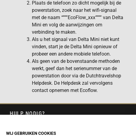
Plaats de telefoon zo dicht mogelijk bij de
powerstation, zoek naar het wifi-signaal
met de naam “”””EcoFlow_xxx”””” van Delta
Mini en volg de aanwijzingen om
verbinding te maken.
Als u het signaal van Delta Mini niet kunt
vinden, start je de Delta Mini opnieuw of
probeer een andere mobiele telefoon.
Als geen van de bovenstaande methoden
werkt, geef dan het serienummer van de
powerstation door via de Dutchtravelshop
Helpdesk. De Helpdesk zal vervolgens
contact opnemen met Ecoflow.
HULP NODIG?
Onze
Helpdesk
staat 7 dagen per week voor je klaar.
INFO@DUTCHTRAVELSHOP.COM
WIJ GEBRUIKEN COOKIES