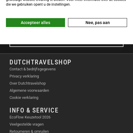
Meld je nu gratis aan voor de DTS-Nieuwsbrief en ontvang het
die we gebruiken opent u de instellingen.
laatste Dutchtravelshop nieuws in je mailbox!
E-mailadres
Accepteer alles
Nee, pas aan
Aanmelden
DUTCHTRAVELSHOP
Contact & bedrijfsgegevens
Privacy verklaring
Over Dutchtravelshop
Algemene voorwaarden
Cookie verklaring
INFO & SERVICE
EcoFlow Keuzetool 2026
Veelgestelde vragen
Retourneren & omruilen