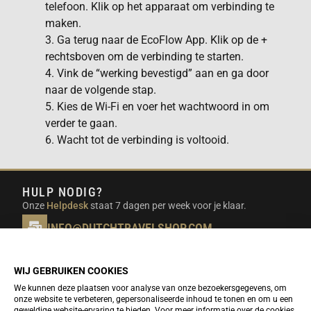
telefoon. Klik op het apparaat om verbinding te
maken.
3. Ga terug naar de EcoFlow App. Klik op de +
rechtsboven om de verbinding te starten.
4. Vink de “werking bevestigd” aan en ga door
naar de volgende stap.
5. Kies de Wi-Fi en voer het wachtwoord in om
verder te gaan.
6. Wacht tot de verbinding is voltooid.
HULP NODIG?
Onze
Helpdesk
staat 7 dagen per week voor je klaar.
INFO@DUTCHTRAVELSHOP.COM
We doen ons best om e-mails binnen een werkdag te
beantwoorden.
WIJ GEBRUIKEN COOKIES
We kunnen deze plaatsen voor analyse van onze bezoekersgegevens, om
NIEUWSBRIEF
onze website te verbeteren, gepersonaliseerde inhoud te tonen en om u een
geweldige website-ervaring te bieden. Voor meer informatie over de cookies