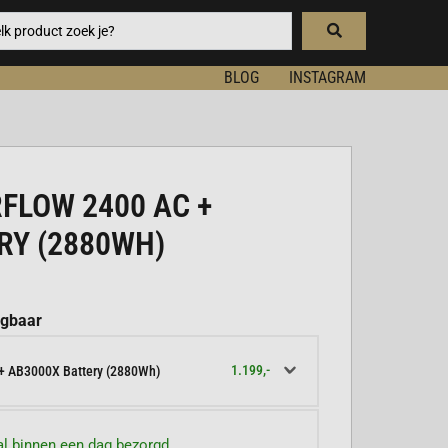
BLOG
INSTAGRAM
FLOW 2400 AC +
RY (2880WH)
jgbaar
1.199,-
 + AB3000X Battery (2880Wh)
l binnen een dag bezorgd