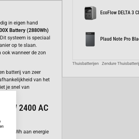
EcoFlow DELTA 3 Cl
edig in eigen hand
00X Battery (2880Wh)
Dit systeem is speciaal
Plaud Note Pro Bla
nier op te slaan.
m ook wanneer de zon
Thuisbatterijen
Zendure Thuisbatteri
 batterij van zeer
afhankelijkheid van het
et je snel van
LOW 2400 AC
)
e
ken
fst 2880Wh aan energie