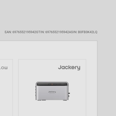
EAN: 6976552195942
GTIN: 6976552195942
ASIN: B0FB3K42LQ