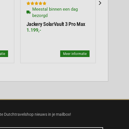





Meestal binnen een dag
bezorgd
Jackery SolarVault 3 Pro Max
1.199,-
atie
Meer informatie
te Dutchtravelshop nieuws in je mailbox!