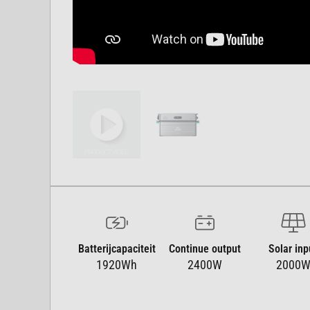
Batterijcapaciteit
Continue output
Solar inp
1920Wh
2400W
2000