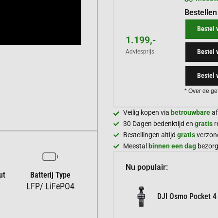
Bestellen
Bestel 
1.199,-
Bestel 
Adviesprijs
Bestel 
* Over de ge
Veilig kopen via
betrouwbare
af
30 Dagen bedenktijd en
gratis
r
Bestellingen altijd
gratis
verzon
Meestal
binnen een dag
bezor
Nu populair:
ut
Batterij Type
W
LFP/ LiFePO4
DJI Osmo Pocket 4