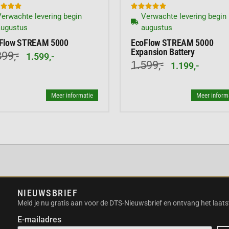
voor al jouw








ange avonden volledig op
erwachte levering begin
Verwachte levering begin
kmaakt van LiFePO4-
augustus
augustus
cycli mee. Dit
Flow STREAM 5000
EcoFlow STREAM 5000
en in jouw huis.
Expansion Battery
99,-
1.599,-
1.599,-
1.199,-
HNOLOGIE
an geavanceerde AC-
Meer informatie
Meer inform
en stopcontact kunt
 die afkomstig is van
hankelijk van de direct
akt het systeem uniek
NIEUWSBRIEF
n intuïtieve applicatie
Meld je nu gratis aan voor de DTS-Nieuwsbrief en ontvang het laats
l energie je opwekt en
E-mailadres
m de stroomafgifte te