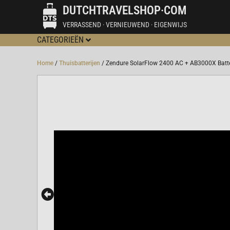
DUTCHTRAVELSHOP·COM
VERRASSEND · VERNIEUWEND · EIGENWIJS
CATEGORIEËN
Home
/
Thuisbatterijen
/ Zendure SolarFlow 2400 AC + AB3000X Batt