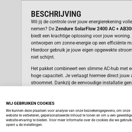
BESCHRIJVING
Wil jij de controle over jouw energierekening voll
nemen? De
Zendure SolarFlow 2400 AC + AB30
biedt een krachtige oplossing voor jouw woning. 
ontworpen om zonne-energie op een efficiënte ma
Hierdoor gebruik je jouw eigen opgewekte stroo
niet schijnt.
Het pakket combineert een slimme AC-hub met een
hoge capaciteit. Je verlaagt hiermee direct jouw 
stroomnet. Dankzij de eenvoudige installatie geni
duurzame energie in jouw huishouden.
VOORDELEN ZENDURE SOLARF
WIJ GEBRUIKEN COOKIES
+ AB3000X BATTERY (2880WH
We kunnen deze plaatsen voor analyse van onze bezoekersgegevens, om onze
website te verbeteren, gepersonaliseerde inhoud te tonen en om u een geweldig
website-ervaring te bieden. Voor meer informatie over de cookies die we gebrui
Je slaat met de AB3000X batterij maar lie
opent u de instellingen.