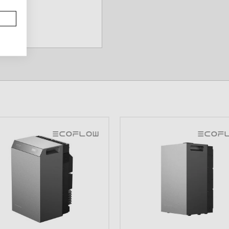
ontwerp binnen korte tijd
bestaande
en.
imale verdeling van de
e kosten door hogere
verse
catie.
AN 2880WH
rgieopslag. Met een