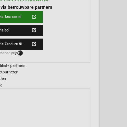
 via betrouwbare partners
via Amazon.nl
via bol
via Zendure NL
toonde prijs
i
filiate partners
etourneren
den
gd