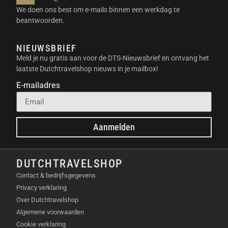
betekent dat je de behuizing veilig in diverse
We doen ons best om e-mails binnen een werkdag te
omgevingen kunt plaatsen. De duurzame constructie
beantwoorden.
beschermt de interne techniek tegen weersinvloeden
en garandeert een stabiele werking.
NIEUWSBRIEF
Meld je nu gratis aan voor de DTS-Nieuwsbrief en ontvang het
UITBREIDBARE OPSLAGCAPACITEIT
laatste Dutchtravelshop nieuws in je mailbox!
E-mailadres
Je begint met een basiscapaciteit van 1,92 kWh, wat
ideaal is voor dagelijks gemiddeld gebruik. Mocht je
energiebehoefte in de toekomst toenemen, dan breid
je de capaciteit eenvoudig uit. Het systeem
Aanmelden
ondersteunt een totale opslag tot maximaal 11,52
kWh.
DUTCHTRAVELSHOP
UNIEKE EIGENSCHAPPEN
Contact & bedrijfsgegevens
Privacy verklaring
Het systeem onderscheidt zich door de ZenGuard
Over Dutchtravelshop
technologie die continu over de veiligheid van je
Algemene voorwaarden
installatie waakt. Deze gelaagde beveiliging monitort
Cookie verklaring