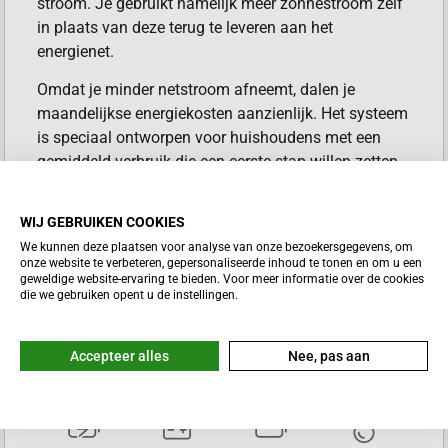
stroom. Je gebruikt namelijk meer zonnestroom zelf
in plaats van deze terug te leveren aan het
energienet.
Omdat je minder netstroom afneemt, dalen je
maandelijkse energiekosten aanzienlijk. Het systeem
is speciaal ontworpen voor huishoudens met een
gemiddeld verbruik die een eerste stap willen zetten
naar onafhankelijkheid. Dankzij het compacte
ontwerp en de slimme technologie integreer je dit
WIJ GEBRUIKEN COOKIES
systeem moeiteloos in je huidige woning.
We kunnen deze plaatsen voor analyse van onze bezoekersgegevens, om
onze website te verbeteren, gepersonaliseerde inhoud te tonen en om u een
VOORDELEN ZENDURE
geweldige website-ervaring te bieden. Voor meer informatie over de cookies
die we gebruiken opent u de instellingen.
SOLARFLOW 1600 AC+
Lees meer
Je verhoogt je zelfconsumptie door overschot
Accepteer alles
Nee, pas aan
aan zonnestroom slim op te slaan voor de
avonduren.
De installatie is eenvoudig en werkt volgens het