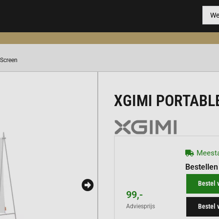
 Screen
XGIMI PORTABL
Meesta
Bestellen
Bestel 
99,-
Bestel 
Adviesprijs