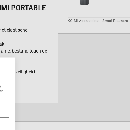
IMI PORTABLE
XGIMI Accessoires
Smart Beamers
het elastische
ak.
ame, bestand tegen de
k beeld.
 extra veiligheid.
ames en presentaties.
e
ken
rren.
et een filmavond.
trips.
ukwekkend.