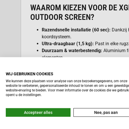
WAAROM KIEZEN VOOR DE XG
OUTDOOR SCREEN?
Razendsnelle installatie (60 sec):
Dankzij 
koordsysteem.
Ultra-draagbaar (1,5 kg):
Past in elke rugz
Duurzaam & waterbestendig:
Aluminium fr
elementen.
Kreukvrij schermmateriaal:
Altijd een stra
Stabiel & stevig:
Inclusief grondpennen voor
WIJ GEBRUIKEN COOKIES
Groot 70-inch scherm:
Ideaal voor films, g
We kunnen deze plaatsen voor analyse van onze bezoekersgegevens, om onze
website te verbeteren, gepersonaliseerde inhoud te tonen en om u een geweldig
Lees meer
PERFECT VOOR
website-ervaring te bieden. Voor meer informatie over de cookies die we gebrui
opent u de instellingen.
Kampeeravonturen:
Bioscoop onder de ste
️
Picknicks & tuinfeesten:
Sfeer verhogen m
Accepteer alles
Nee, pas aan
Gaming onderweg:
Groot scherm voor road
Buitenpresentaties:
Professioneel en indr