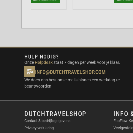
Frame materiaal
Waterbestendig a
Schermstof
Kreukvrije, wasbar
Compatibiliteit
Long-throw projec
HULP NODIG?
Opzettijd
60 seconden
Onze
Helpdesk
staat 7 dagen per week voor je klaar.
INFO@DUTCHTRAVELSHOP.COM
Extra accessoires
4 grondpennen voor
We doen ons best om e-mails binnen een werkdag te
beantwoorden.
VEELGESTELDE VRAGEN (FAQ)
– Met welke projectoren is de XGIMI Portable 
DUTCHTRAVELSHOP
INFO 
compatibel?
De XGIMI Portable Outdoor Screen i
throw projectoren. Het is niet geschikt voor ultra
Contact & bedrijfsgegevens
EcoFlow Ke
Privacy verklaring
Veelgestel
– Hoe groot is het scherm?
Het scherm heeft ee