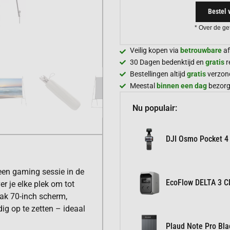
Bestel 
* Over de ge
Veilig kopen via
betrouwbare
af
30 Dagen bedenktijd en
gratis
r
Bestellingen altijd
gratis
verzon
Meestal
binnen een dag
bezor
Nu populair:
DJI Osmo Pocket 4
een gaming sessie in de
EcoFlow DELTA 3 Cl
er je elke plek om tot
ak 70-inch scherm,
ig op te zetten – ideaal
Plaud Note Pro Bla