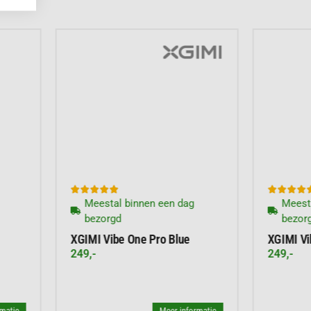








)
eestal binnen een dag
Meestal binnen een dag
bezorgd
bezorgd
MI TITAN Noir Max
XGIMI TITAN Noir Pro
99,-
4.999,-
Meer informatie
Meer inform