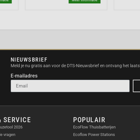
luminium
e stof
tors
NIEUWSBRIEF
Meld je nu gratis aan voor de DTS-Nieuwsbrief en ontvang het laats
E-mailadres
 stabiliteit
Outdoor Screen
& SERVICE
POPULAIR
s compatibel met long-
-short-throw projectoren.
uzetool 2026
EcoFlow Thuisbatterijen
de vragen
Ecoflow Power Stations
n diagonaal van 70