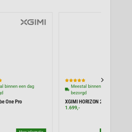





Meestal binnen een dag
bezorgd
XGIMI TITAN Noir
3.999,-
atie
Meer informatie