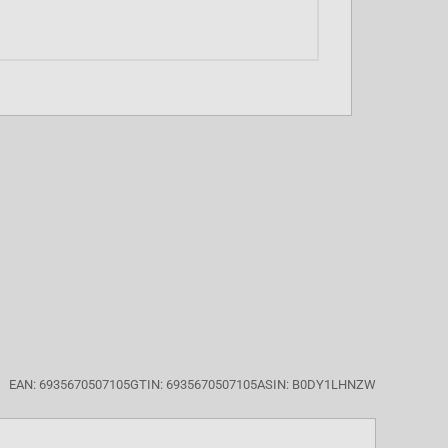
EAN: 6935670507105
GTIN: 6935670507105
ASIN: B0DY1LHNZW