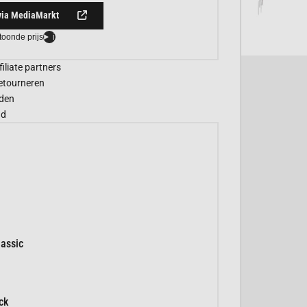
via MediaMarkt
toonde prijs
i
filiate partners
etourneren
den
gd
assic
ck