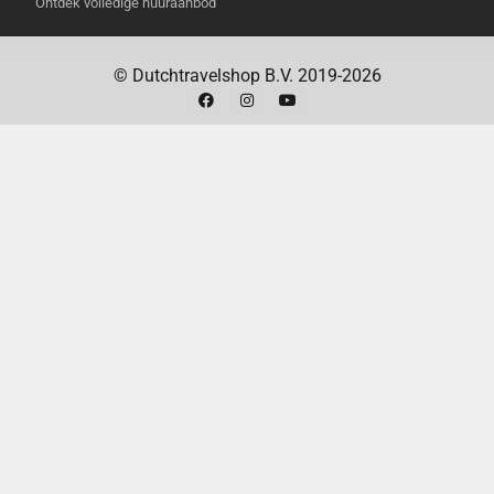
Ontdek volledige huuraanbod
Segway Navimow i206 AWD robotmaaier
Laadstation met bevestigingsschroeven
© Dutchtravelshop B.V. 2019-2026
Voedingsadapter en verlengkabel
GNSS-antenne met bijbehorende installatiekit
Reservemessen en schroeven
Gebruikershandleiding en installatiegids
TECHNISCHE SPECIFICATIES
Maximale
600 m2
gazonoppervlakte
Type aandrijving
Vierwielaandrijving
(AWD)