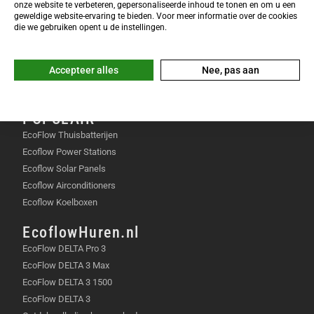
maait de machine in systematische banen in plaats
INFO & SERVICE
onze website te verbeteren, gepersonaliseerde inhoud te tonen en om u een
van een willekeurig patroon. Dit zorgt voor een veel
geweldige website-ervaring te bieden. Voor meer informatie over de cookies
EcoFlow Keuzetool 2026
die we gebruiken opent u de instellingen.
efficiënter resultaat en een kortere maaitijd per beurt.
Veelgestelde vragen
Retourneren & omruilen
GEBRUIKSSCENARIO’S
Accepteer alles
Nee, pas aan
Garantie & reparatie
Klachten & geschillen
Ideaal voor gazons tot 600 vierkante meter met
diverse hindernissen of perken.
POPULAIR
EcoFlow Thuisbatterijen
Zeer geschikt voor tuinen met hellingen waar
Ecoflow Power Stations
standaard robotmaaiers vaak vastlopen.
Ecoflow Solar Panels
Perfect voor huishoudens met kinderen of
Ecoflow Airconditioners
huisdieren vanwege de geavanceerde
Ecoflow Koelboxen
veiligheidssensoren.
EcoflowHuren.nl
Een goede keuze voor mensen die geen zin
EcoFlow DELTA Pro 3
hebben in een ingewikkelde installatie.
EcoFlow DELTA 3 Max
EcoFlow DELTA 3 1500
IN DE VERPAKKING
EcoFlow DELTA 3