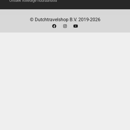
Ontdek volledige huuraanbod
1 x AC-adapter
1 x Handleiding
© Dutchtravelshop B.V. 2019-2026
MEESTGESTELDE VRAGEN (FAQ)
Hoe lang kan ik mijn apparaten opladen met
de Cube 2000?
De gebruiksduur is afhankelijk
van het type apparaat en het energieverbruik.
Over het algemeen kun je een smartphone
tientallen keren opladen, een laptop meerdere
keren en zelfs een koelkast een aantal uren
laten draaien.
Hoe laad ik de Cube 2000 op?
Je kunt de Cube
2000 opladen met de meegeleverde AC-adapter
via een stopcontact of met een zonnepaneel
via de Anderson-aansluiting.
Is de Cube 2000 waterbestendig?
De Cube
2000 is spatwaterdicht, maar niet volledig