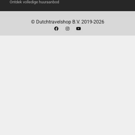
Ontdek volledige huuraanbod
perfecte reisgenoot.
Hoe installeer ik The Freestyle?
The Freestyle
© Dutchtravelshop B.V. 2019-2026
is zeer eenvoudig te installeren. Zet hem neer,
richt hem op het oppervlak en geniet direct van
een haarscherp beeld. De automatische
keystone-correctie en autofocus zorgen voor
een perfecte projectie, elke keer weer.
Kan ik The Freestyle gebruiken om films te
streamen?
Ja, The Freestyle heeft ingebouwde
apps zoals Netflix, YouTube en Spotify,
waarmee je direct films en series kunt
streamen.
Hoe lang gaat de batterij van The Freestyle
mee?
The Freestyle wordt geleverd met een
stroomadapter. Voor onderweg is er een
optionele batterij basis beschikbaar.