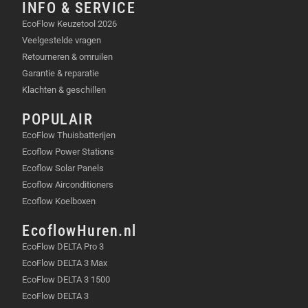
Afstandsbediening
INFO & SERVICE
Stroomadapter
EcoFlow Keuzetool 2026
Handleiding
Veelgestelde vragen
Retourneren & omruilen
TECHNISCHE SPECIFICATIES
Garantie & reparatie
Klachten & geschillen
Resolutie:
Full HD (1920 x 1080)
Helderheid:
230 ANSI lumen
POPULAIR
Projectieformaat:
30 tot 100 inch
EcoFlow Thuisbatterijen
Geluidsvermogen:
5W
Ecoflow Power Stations
Connectiviteit:
Wi-Fi, Bluetooth, HDMI
Ecoflow Solar Panels
Afmetingen:
104.2 x 171.8 x 95.2 mm
Ecoflow Airconditioners
Gewicht:
0.8 kg
Ecoflow Koelboxen
MEESTGESTELDE VRAGEN
EcoflowHuren.nl
EcoFlow DELTA Pro 3
Is The Freestyle geschikt voor mijn
EcoFlow DELTA 3 Max
reisplannen?
Ja, The Freestyle is speciaal
EcoFlow DELTA 3 1500
ontworpen voor reizigers. Zijn compacte
EcoFlow DELTA 3
formaat en lichte gewicht maken hem de