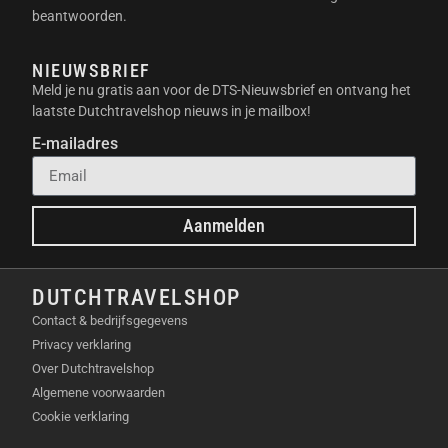
op groot scherm, waar je ook bent.
beantwoorden.
BELANGRIJKSTE
NIEUWSBRIEF
EIGENSCHAPPEN
Meld je nu gratis aan voor de DTS-Nieuwsbrief en ontvang het
laatste Dutchtravelshop nieuws in je mailbox!
Compact en lichtgewicht:
Makkelijk mee te
E-mailadres
nemen in je bagage.
360 graden geluid:
Meeslepend geluid dat je
omringt.
Slimme functies:
Ingebouwde apps zoals
Aanmelden
Netflix, YouTube en Spotify.
Automatische keystone-correctie en
autofocus:
Perfecte projectie, elke keer weer.
DUTCHTRAVELSHOP
Veelzijdigheid:
Geschikt voor films, series,
Contact & bedrijfsgegevens
games en presentaties.
Privacy verklaring
Over Dutchtravelshop
INHOUD VAN DE VERPAKKING
Algemene voorwaarden
Cookie verklaring
Samsung The Freestyle 2nd Gen