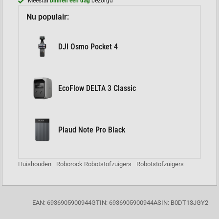
Meestal
binnen een dag
bezorgd
Nu populair:
DJI Osmo Pocket 4
EcoFlow DELTA 3 Classic
Plaud Note Pro Black
Huishouden
Roborock Robotstofzuigers
Robotstofzuigers
EAN: 6936905900944
GTIN: 6936905900944
ASIN: B0DT13JGY2