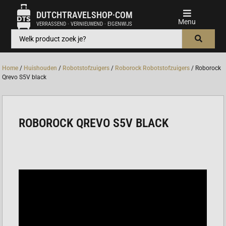
DUTCHTRAVELSHOP·COM
VERRASSEND · VERNIEUWEND · EIGENWIJS
Home
/
Huishouden
/
Robotstofzuigers
/
Roborock Robotstofzuigers
/ Roborock
Qrevo S5V black
ROBOROCK QREVO S5V BLACK