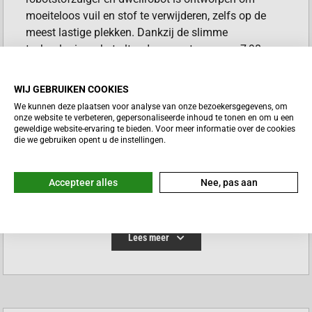
moeiteloos vuil en stof te verwijderen, zelfs op de
meest lastige plekken. Dankzij de slimme
technologie en het ultra-dunne ontwerp van 7,98
centimeter bereikt hij plekken waar andere robots
niet komen, zoals onder banken en kasten.
WIJ GEBRUIKEN COOKIES
Bovendien leert de robot van de indeling van je huis
We kunnen deze plaatsen voor analyse van onze bezoekersgegevens, om
en past hij zijn schoonmaakroute aan voor de beste
onze website te verbeteren, gepersonaliseerde inhoud te tonen en om u een
geweldige website-ervaring te bieden. Voor meer informatie over de cookies
resultaten. Je huis schoonmaken was nog nooit zo
die we gebruiken opent u de instellingen.
eenvoudig.
VOORDELEN ROBOROCK QREVO
Accepteer alles
Nee, pas aan
CURVX
Volledige schoonmaakautomatisering:
Het
Lees meer
multifunctionele dock leegt de stofbak, wast en
droogt de dweilen met warm water en vult de
watertank automatisch bij. Zo hoef jij
wekenlang niet naar de robot om te kijken.