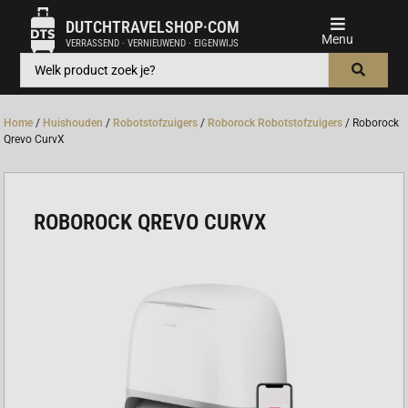
DUTCHTRAVELSHOP·COM
VERRASSEND · VERNIEUWEND · EIGENWIJS
Home
/
Huishouden
/
Robotstofzuigers
/
Roborock Robotstofzuigers
/ Roborock
Qrevo CurvX
ROBOROCK QREVO CURVX