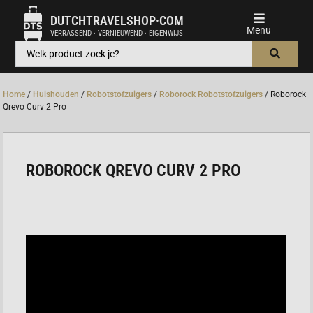
DUTCHTRAVELSHOP·COM
VERRASSEND · VERNIEUWEND · EIGENWIJS
Home
/
Huishouden
/
Robotstofzuigers
/
Roborock Robotstofzuigers
/ Roborock
Qrevo Curv 2 Pro
ROBOROCK QREVO CURV 2 PRO