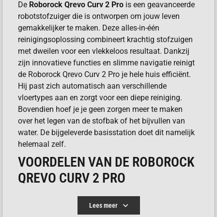
De
Roborock Qrevo Curv 2 Pro
is een geavanceerde
robotstofzuiger die is ontworpen om jouw leven
gemakkelijker te maken. Deze alles-in-één
reinigingsoplossing combineert krachtig stofzuigen
met dweilen voor een vlekkeloos resultaat. Dankzij
zijn innovatieve functies en slimme navigatie reinigt
de Roborock Qrevo Curv 2 Pro je hele huis efficiënt.
Hij past zich automatisch aan verschillende
vloertypes aan en zorgt voor een diepe reiniging.
Bovendien hoef je je geen zorgen meer te maken
over het legen van de stofbak of het bijvullen van
water. De bijgeleverde basisstation doet dit namelijk
helemaal zelf.
VOORDELEN VAN DE ROBOROCK
QREVO CURV 2 PRO
De Roborock Qrevo Curv 2 Pro biedt je tal van
Lees meer
voordelen. Hij bespaart je veel tijd, omdat hij de