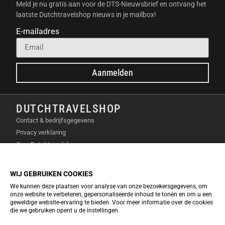
de stofbak. Het station vult ook de watertank voor
Meld je nu gratis aan voor de DTS-Nieuwsbrief en ontvang het
laatste Dutchtravelshop nieuws in je mailbox!
het dweilen. Daarnaast reinigt en droogt het de
dweilmoppen met warmte. Dit voorkomt de groei van
E-mailadres
bacteriën en schimmels. Het station is dus niet
alleen handig, maar ook hygiënisch.
GEAVANCEERDE
Aanmelden
OBSTAKELVERMIJDING
DUTCHTRAVELSHOP
De Roborock Qrevo Curv 2 Pro gebruikt
Contact & bedrijfsgegevens
geavanceerde 3D-laser- en infraroodsensoren. Zo
Privacy verklaring
kan hij objecten herkennen en vermijden. Je hoeft je
Over Dutchtravelshop
geen zorgen te maken over meubels of speelgoed op
Algemene voorwaarden
de grond. Hij navigeert er behendig omheen. Dit zorgt
Cookie verklaring
voor een naadloze schoonmaakervaring. Het
WIJ GEBRUIKEN COOKIES
voorkomt ook schade aan je meubels en de robot
We kunnen deze plaatsen voor analyse van onze bezoekersgegevens, om
INFO & SERVICE
zelf.
onze website te verbeteren, gepersonaliseerde inhoud te tonen en om u een
EcoFlow Keuzetool 2026
geweldige website-ervaring te bieden. Voor meer informatie over de cookies
UNIEKE EIGENSCHAPPEN
die we gebruiken opent u de instellingen.
Veelgestelde vragen