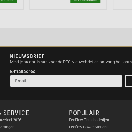
r zelf, inclusief de
n is het hart van het
ofreservoir, vult de
pads.
s voor het dweilen van
NIEUWSBRIEF
Meld je nu gratis aan voor de DTS-Nieuwsbrief en ontvang het laats
 sluiten op een
E-mailadres
een extra zijborstel of
ormatie over het
je nieuwe
& SERVICE
POPULAIR
ROCK Q REVO
uzetool 2026
EcoFlow Thuisbatterijen
de vragen
Ecoflow Power Stations