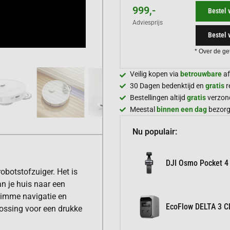
999,-
Bestel 
Adviesprijs
Bestel 
* Over de ge
Veilig kopen via
betrouwbare
af
30 Dagen bedenktijd en
gratis
r
Bestellingen altijd
gratis
verzon
Meestal
binnen een dag
bezor
Nu populair:
DJI Osmo Pocket 4
obotstofzuiger. Het is
n je huis naar een
slimme navigatie en
EcoFlow DELTA 3 Cl
lossing voor een drukke