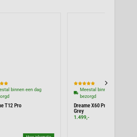





Meestal binnen een dag
bezorgd
Dreame X60 Pro Ultra Complete
Grey
1.499,-
atie
Meer informatie