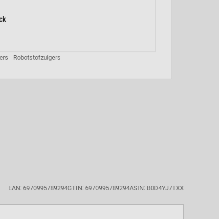
ck
ers
Robotstofzuigers
EAN: 6970995789294
GTIN: 6970995789294
ASIN: ‎B0D4YJ7TXX