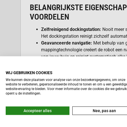
BELANGRIJKSTE EIGENSCHAP
VOORDELEN
Zelfreinigend dockingstation:
Nooit meer s
Het dockingstation reinigt zichzelf automat
Geavanceerde navigatie:
Met behulp van 
mappingtechnologie creëert de robot een 
van jouw huis en reinigt systematisch elke
Krachtige zuigkracht:
Dankzij de HyperFor
verwijdert de robot zelfs het meest hardnek
WIJ GEBRUIKEN COOKIES
Dweilen met warm water:
Voor een hygiën
We kunnen deze plaatsen voor analyse van onze bezoekersgegevens, om onze
reiniging van harde vloeren.
website te verbeteren, gepersonaliseerde inhoud te tonen en om u een geweldig
Lees meer
website-ervaring te bieden. Voor meer informatie over de cookies die we gebrui
FlexiArm-ontwerp:
Bereikt zelfs de meest m
opent u de instellingen.
plekken.
Reactieve AI:
Vermijdt obstakels en past z
omgevingen aan.
Accepteer alles
Nee, pas aan
Stil en efficiënt:
De robot werkt zeer stil, zo
wordt tijdens het schoonmaken.