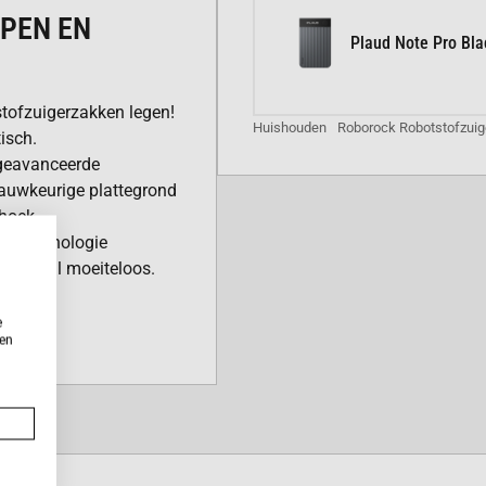
PEN EN
Plaud Note Pro Bla
tofzuigerzakken legen!
Huishouden
Roborock Robotstofzuig
isch.
geavanceerde
nauwkeurige plattegrond
 hoek.
ce-technologie
kige vuil moeiteloos.
ische en grondige
e
ken
oeilijk bereikbare
ich aan veranderende
dat je niet gestoord