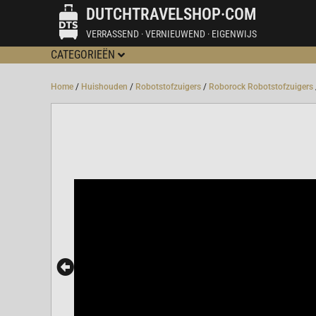
DUTCHTRAVELSHOP·COM
VERRASSEND · VERNIEUWEND · EIGENWIJS
CATEGORIEËN
Home
/
Huishouden
/
Robotstofzuigers
/
Roborock Robotstofzuigers