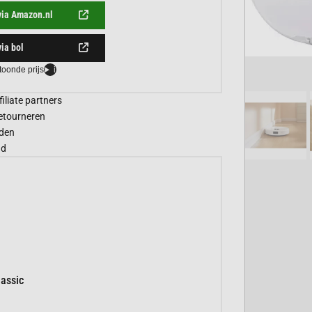
via Amazon.nl
via bol
toonde prijs
i
filiate partners
etourneren
den
gd
assic