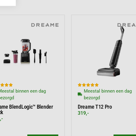
aken de bediening van
aakmiddel.
ange gebruiksduur,








eestal binnen een dag
Meestal binnen een dag
25 verwijdert
bezorgd
bezorgd
vuil.
ame BlendLogic™ Blender
Dreame T12 Pro
ng en het krachtige
ck
319,-
 omgeving.
,-
ties en