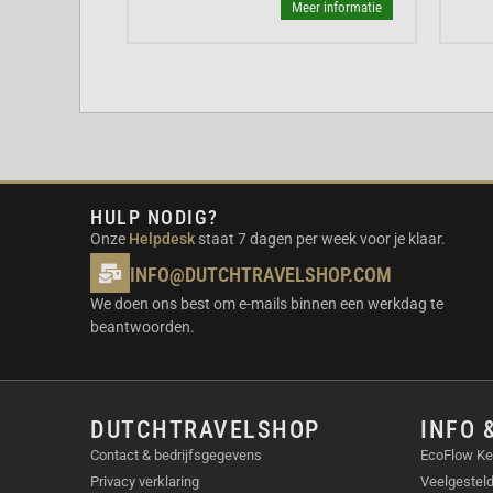
Grote huizen
De lange batterijduur en effic
r informatie
Meer informatie
F25 geschikt voor grote ruimtes.
BELANGRIJKSTE EIGENSCHA
20.000 Pa zuigkracht
HyperStream™ dubbele ontwarringsborstel
Zelfreiniging met heet water (80°C)
AceClean™ DryBoard droogsysteem
HULP NODIG?
Uitschuifbare zijborstel en dweil
Onze
Helpdesk
staat 7 dagen per week voor je klaar.
Vuildetectie
INFO@DUTCHTRAVELSHOP.COM
Spraakbediening en app-integratie
We doen ons best om e-mails binnen een werkdag te
Automatische dosering schoonmaakmidde
beantwoorden.
Automatisch tankwater bijvullen.
Automatisch legen vuilwater.
INHOUD VAN DE VERPAKKING
DUTCHTRAVELSHOP
INFO 
Contact & bedrijfsgegevens
EcoFlow Ke
Roborock F25 dweil- en stofzuiger
Privacy verklaring
Veelgestel