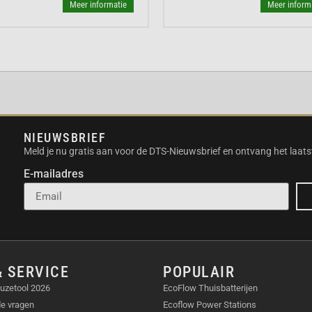
iënte reiniging maken de
Meer informatie
Meer inform
PPEN
NIEUWSBRIEF
Meld je nu gratis aan voor de DTS-Nieuwsbrief en ontvang het laats
E-mailadres
l.
& SERVICE
POPULAIR
uzetool 2026
EcoFlow Thuisbatterijen
de vragen
Ecoflow Power Stations