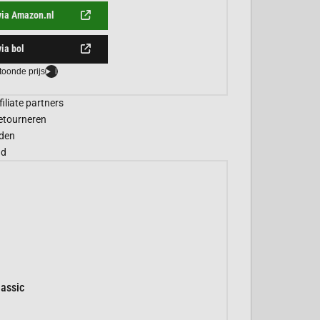
via Amazon.nl
via bol
toonde prijs
i
filiate partners
etourneren
den
gd
assic