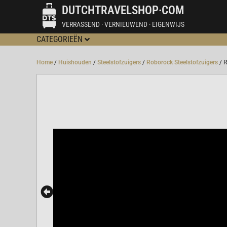
DUTCHTRAVELSHOP·COM
VERRASSEND · VERNIEUWEND · EIGENWIJS
CATEGORIEËN
Home
/
Huishouden
/
Steelstofzuigers
/
Roborock Steelstofzuigers
/ 