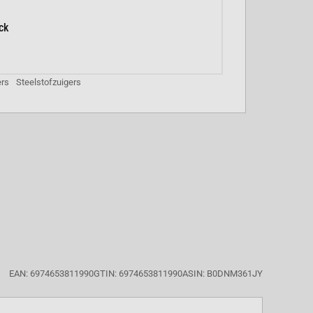
ck
ers
Steelstofzuigers
EAN: 6974653811990
GTIN: 6974653811990
ASIN: B0DNM361JY