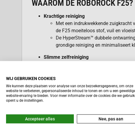
WAAROM DE ROBOROCK F25?
Krachtige reiniging
Met een indrukwekkende zuigkracht v
de F25 moeiteloos stof, vuil en vloeis
De HyperStream™ dubbele ontwarrings
grondige reiniging en minimaliseert kl
Slimme zelfreiniging
De F25 reinigt zichzelf met heet wate
doden en een hygiënische reiniging t
Het AceClean™ DryBoard zorgt voor ee
WIJ GEBRUIKEN COOKIES
van de borstelrol, waardoor nare geu
We kunnen deze plaatsen voor analyse van onze bezoekersgegevens, om onze
website te verbeteren, gepersonaliseerde inhoud te tonen en om u een geweldig
Lees meer
website-ervaring te bieden. Voor meer informatie over de cookies die we gebrui
Geavanceerde dweiltechnologie
opent u de instellingen.
De uitschuifbare zijborstel en dweil 
reiniging tot in de hoeken.
Accepteer alles
Nee, pas aan
Vuildetectie zorgt ervoor dat de mac
extra reiniging nodig is.