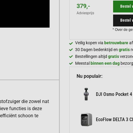
379,-
Bestel 
Adviesprijs
Bestel 
* Over de ge
Veilig kopen via
betrouwbare
af
30 Dagen bedenktijd en
gratis
r
Bestellingen altijd
gratis
verzon
Meestal
binnen een dag
bezor
Nu populair:
DJI Osmo Pocket 4
stofzuiger die zowel nat
ieve functies is deze
fficiënt schoon te
EcoFlow DELTA 3 Cl