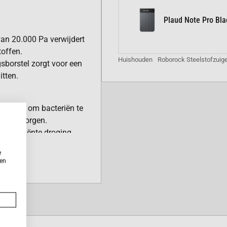
Plaud Note Pro Bla
an 20.000 Pa verwijdert
toffen.
Huishouden
Roborock Steelstofzuig
borstel zorgt voor een
itten.
r (80°C) om bacteriën te
e waarborgen.
n efficiënte droging
rtjes worden voorkomen.
e
ken
zorgen voor een grondige
hine weet wanneer er