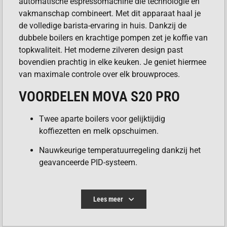
automatische espressomachine die technologie en
vakmanschap combineert. Met dit apparaat haal je
de volledige barista-ervaring in huis. Dankzij de
dubbele boilers en krachtige pompen zet je koffie van
topkwaliteit. Het moderne zilveren design past
bovendien prachtig in elke keuken. Je geniet hiermee
van maximale controle over elk brouwproces.
VOORDELEN MOVA S20 PRO
Twee aparte boilers voor gelijktijdig
koffiezetten en melk opschuimen.
Nauwkeurige temperatuurregeling dankzij het
geavanceerde PID-systeem.
Ingebouwde bonenmaler met maar liefst 34
verschillende maalinstellingen.
Lees meer
Gebruiksvriendelijk PanoramaTouch paneel
voor een intuïtieve bediening.