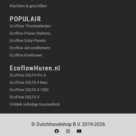
crema en een rijk aroma zonder bittere bijsmaak.
Klachten & geschillen
GEBRUIKSSCENARIO’S
POPULAIR
EcoFlow Thuisbatterijen
Maak in de vroege ochtend razendsnel een
Ecoflow Power Stations
dubbele espresso voor een energieke start.
Ecoflow Solar Panels
Verras je visite tijdens een verjaardag met
Ecoflow Airconditioners
professionele latte art creaties.
Ecoflow Koelboxen
Geniet van een verfrissende cold brew koffie op
EcoflowHuren.nl
een warme zomermiddag.
EcoFlow DELTA Pro 3
EcoFlow DELTA 3 Max
Experimenteer in het weekend met
EcoFlow DELTA 3 1500
verschillende maalgaden voor de ultieme
EcoFlow DELTA 3
smaakbeleving.
Ontdek volledige huuraanbod
IN DE VERPAKKING
© Dutchtravelshop B.V. 2019-2026
Mova S20 Pro espressomachine.