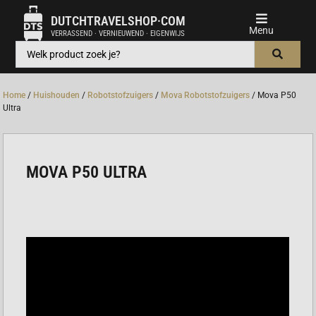
DUTCHTRAVELSHOP·COM
VERRASSEND · VERNIEUWEND · EIGENWIJS
Home
/
Huishouden
/
Robotstofzuigers
/
Mova Robotstofzuigers
/ Mova P50
Ultra
MOVA P50 ULTRA