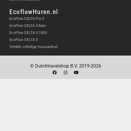
Noodstroomvoorziening voor essentiële
EcoflowHuren.nl
apparaten zoals de koelkast en router.
EcoFlow DELTA Pro 3
Verlagen van de piekbelasting in woningen met
EcoFlow DELTA 3 Max
veel elektrische apparatuur.
EcoFlow DELTA 3 1500
EcoFlow DELTA 3
Verduurzamen van appartementen waar grote
Ontdek volledige huuraanbod
installaties niet mogelijk zijn.
IN DE VERPAKKING
© Dutchtravelshop B.V. 2019-2026
1x MARSTEK Venus E 3.0 (5.12kWh)
batterijmodule.
1x AC-aansluitkabel voor het stopcontact.
1x Muurbeugel inclusief bevestigingsmateriaal.
1x Set vloersteunen voor staande montage.
1x Nederlandstalige handleiding.