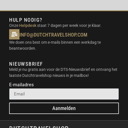
AI
De geïntegreerde AI-modus analyseert jouw
HULP NODIG?
verbruikspatroon en de actuele energieprijzen.
Onze
Helpdesk
staat 7 dagen per week voor je klaar.
Hierdoor laadt de batterij automatisch op wanneer
de stroom goedkoop is. Je verbruikt de opgeslagen
INFO@DUTCHTRAVELSHOP.COM
energie vervolgens op momenten dat de tarieven het
We doen ons best om e-mails binnen een werkdag te
hoogst zijn.
beantwoorden.
STABIELE CONNECTIVITEIT MET LAN
NIEUWSBRIEF
EN WIFI
Meld je nu gratis aan voor de DTS-Nieuwsbrief en ontvang het
laatste Dutchtravelshop nieuws in je mailbox!
In tegenstelling tot veel andere systemen beschikt
E-mailadres
deze versie over een LAN-poort. Dit zorgt voor een
razendsnelle en stabiele verbinding met jouw
thuisnetwerk. Je ervaart hierdoor geen signaalverlies
en hebt altijd real-time inzicht in jouw verbruik.
Aanmelden
UNIEKE EIGENSCHAPPEN