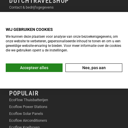
DUTCHTRAVELSHOP
Het meest opvallende aan de MARSTEK Venus E 3.0
Contact & bedrijfsgegevens
(5.12kWh) is de extreme compactheid. Het volume is
Privacy verklaring
met bijna 40% afgenomen ten opzichte van de vorige
Over Dutchtravelshop
generatie. Bovendien is de behuizing vervaardigd uit
Algemene voorwaarden
WIJ GEBRUIKEN COOKIES
hoogwaardig gegoten aluminium, wat zorgt voor een
Cookie verklaring
We kunnen deze plaatsen voor analyse van onze bezoekersgegevens, om
uitstekende warmteafvoer zonder lawaaiige
onze website te verbeteren, gepersonaliseerde inhoud te tonen en om u een
ventilatoren. De batterij werkt volledig geruisloos in
INFO & SERVICE
geweldige website-ervaring te bieden. Voor meer informatie over de cookies
die we gebruiken opent u de instellingen.
jouw woning. Omdat het systeem 100% compatibel
EcoFlow Keuzetool 2026
is met elk bestaand zonnepaneelsysteem, hoef je
Veelgestelde vragen
geen technische aanpassingen aan jouw huidige
Retourneren & omruilen
Accepteer alles
Nee, pas aan
omvormer te doen.
Garantie & reparatie
Klachten & geschillen
GEBRUIKSSCENARIO’S
POPULAIR
Opslaan van zonne-energie overdag voor
EcoFlow Thuisbatterijen
gebruik tijdens de dure avonduren.
Ecoflow Power Stations
Ecoflow Solar Panels
Automatisch laden tijdens daluren bij een
Ecoflow Airconditioners
dynamisch energiecontract.
Ecoflow Koelboxen