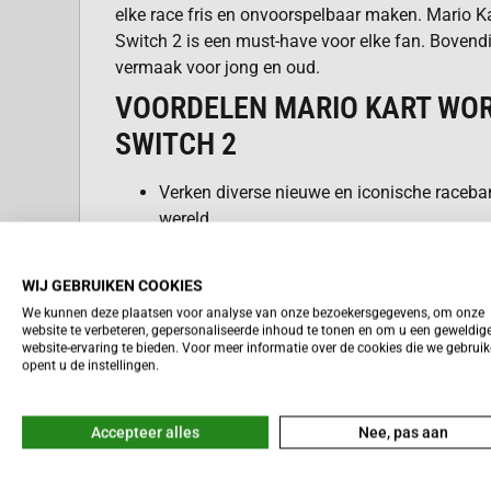
elke race fris en onvoorspelbaar maken. Mario K
Switch 2 is een must-have voor elke fan. Bovendi
vermaak voor jong en oud.
VOORDELEN MARIO KART WO
SWITCH 2
Verken diverse nieuwe en iconische raceba
wereld.
Speel met je favoriete personages en ontgr
Geniet van verbeterde graphics en vloeien
WIJ GEBRUIKEN COOKIES
Nintendo Switch 2.
We kunnen deze plaatsen voor analyse van onze bezoekersgegevens, om onze
Ervaar innovatieve items en power-ups voor
website te verbeteren, gepersonaliseerde inhoud te tonen en om u een geweldig
Lees meer
website-ervaring te bieden. Voor meer informatie over de cookies die we gebrui
voordelen.
opent u de instellingen.
Daag tot vier spelers lokaal uit of race onli
wereldwijd.
Personaliseer je karts met een breed scala
Accepteer alles
Nee, pas aan
Profiteer van een uitgebreide singleplayer
cups.