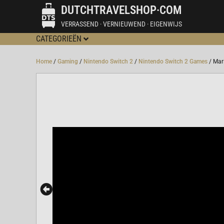
DUTCHTRAVELSHOP·COM
VERRASSEND · VERNIEUWEND · EIGENWIJS
CATEGORIEËN
Home
/
Gaming
/
Nintendo Switch 2
/
Nintendo Switch 2 Games
/ Mar