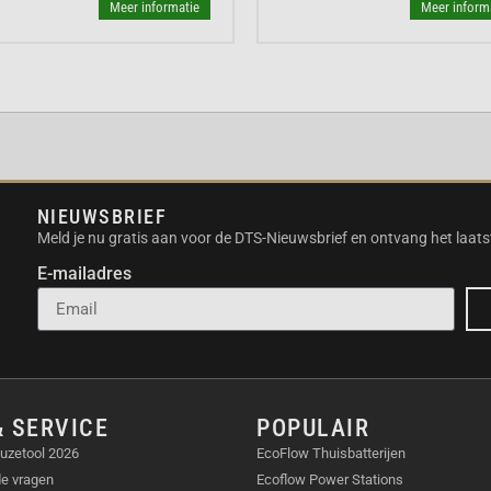
e Nintendo Switch 2. Dit
Meer informatie
Meer inform
zachte framerate. De
kkend. Bovendien draagt
PS
t World Nintendo Switch
het tij van een race in
NIEUWSBRIEF
 tegenstanders te
Meld je nu gratis aan voor de DTS-Nieuwsbrief en ontvang het laats
 overwinning.
E-mailadres
t zich met enkele
stemen
beïnvloeden de
egie toe. Denk hierbij
maken of mist die het
& SERVICE
POPULAIR
rtaanpassing
uniek. Je
uzetool 2026
EcoFlow Thuisbatterijen
zenden combinaties van
de vragen
Ecoflow Power Stations