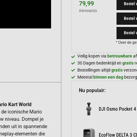
79,99
Bestel 
Adviesprijs
Bestel 
Bestel 
* Over de ge
Veilig kopen via
betrouwbare
af
30 Dagen bedenktijd en
gratis
r
Bestellingen altijd
gratis
verzon
Meestal
binnen een dag
bezor
Nu populair:
rio Kart World
DJI Osmo Pocket 4
n de iconische Mario
euw niveau. Dompel je
nden uit in spannende
ameplay-elementen die
EcoFlow DELTA 3 Cl