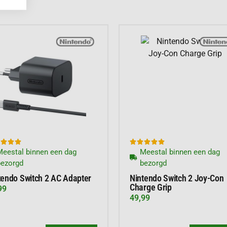
eplezier.
 op een wereldtour. Je
e metropolen tot
ail ontworpen.
en shortcuts. Hierdoor








eestal binnen een dag
Meestal binnen een dag
personages. Elk
bezorgd
bezorgd
n. Experimenteer met
tendo Switch 2 AC Adapter
Nintendo Switch 2 Joy-Con
vinden. Hierdoor
Charge Grip
99
49,99
ATIES