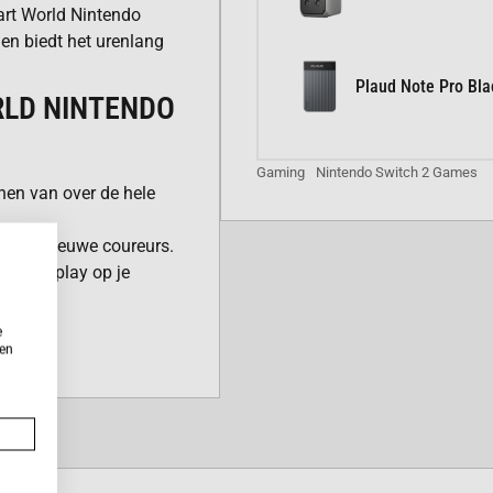
art World Nintendo
en biedt het urenlang
Plaud Note Pro Bla
RLD NINTENDO
Gaming
Nintendo Switch 2 Games
nen van over de hele
endel nieuwe coureurs.
de gameplay op je
 strategische
e
ken
ne tegen spelers
 aan onderdelen.
-modus en uitdagende