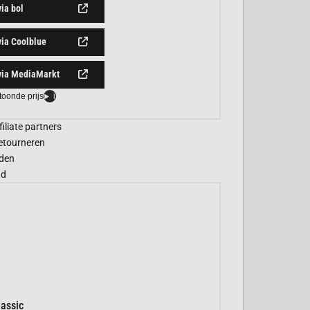
via bol
via Coolblue
via MediaMarkt
toonde prijs
i
filiate partners
etourneren
den
gd
assic