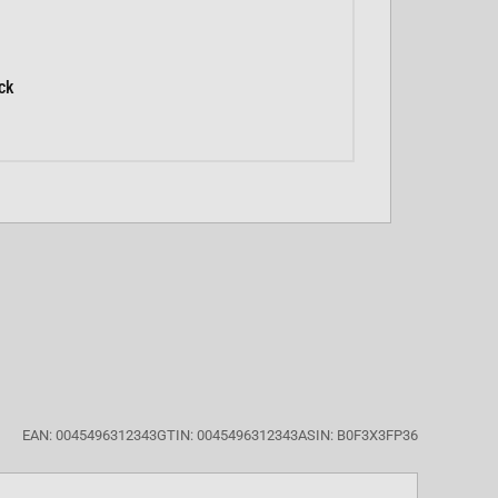
ck
EAN: 0045496312343
GTIN: 0045496312343
ASIN: B0F3X3FP36