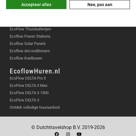
MAAIEN?
Garantie & reparatie
Accepteer alles
Nee, pas aan
Klachten & geschillen
Ja, je kunt no-go zones instellen in de app voor alle
obstakels.
POPULAIR
HOE LANG IS DE GARANTIEPERIODE?
EcoFlow Thuisbatterijen
Ecoflow Power Stations
De fabrikant biedt standaard 2 jaar garantie op de
Ecoflow Solar Panels
robotmaaier.
Ecoflow Airconditioners
Ecoflow Koelboxen
MAAKT DE AWD VEEL GELUID?
EcoflowHuren.nl
De machine is ondanks zijn kracht erg stil met een
EcoFlow DELTA Pro 3
niveau van 60dB.
EcoFlow DELTA 3 Max
KAN IK MAAISCHEMA’S MAKEN?
EcoFlow DELTA 3 1500
EcoFlow DELTA 3
In de app kun je per dag en tijdstip maaitaken
Ontdek volledige huuraanbod
volledig automatiseren.
WAT GEBEURT ER BIJ EEN
© Dutchtravelshop B.V. 2019-2026
STROOMSTORING?