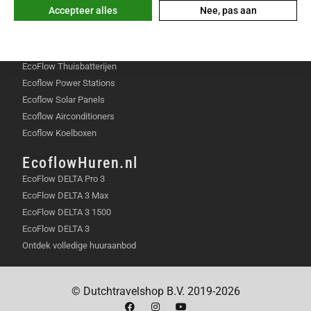
Garantie & reparatie
Accepteer alles
Nee, pas aan
ACCULADING?
Klachten & geschillen
De machine kan ongeveer 2 uur achter elkaar werken
POPULAIR
voordat hij moet laden.
EcoFlow Thuisbatterijen
KAN IK DE MAAIER BEVEILIGEN?
Ecoflow Power Stations
Ecoflow Solar Panels
Ja, er zit een anti-diefstalfunctie op die je via de app
Ecoflow Airconditioners
beheert.
Ecoflow Koelboxen
WERKT DE ROBOT OOK IN DE REGEN?
EcoflowHuren.nl
EcoFlow DELTA Pro 3
De regensensor zorgt ervoor dat de robot bij neerslag
EcoFlow DELTA 3 Max
netjes naar zijn huisje gaat.
EcoFlow DELTA 3 1500
HOE BREED MAAIT DEZE MINI
EcoFlow DELTA 3
VERSIE?
Ontdek volledige huuraanbod
De maaibreedte is 20 centimeter, wat perfect is voor
wendbaarheid in kleinere hoeken.
© Dutchtravelshop B.V. 2019-2026