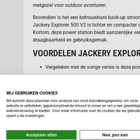
metgezel voor outdoor avonturen.
Bovendien is het een betrouwbare back-up stroo
Jackery Explorer 500 V2 is lichter en compacter 
Kortom, deze power station biedt aanzienlijke ve
draagbaarheid en gebruiksgemak.
VOORDELEN JACKERY EXPLOR
Vergeleken met de vorige versie is deze po
Deze centrale is
20% kleiner
, wat het vervo
Je profiteert van een
verbeterde batterijeff
WIJ GEBRUIKEN COOKIES
gebruik.
We kunnen deze plaatsen voor analyse van onze bezoekersgegevens, om onze
website te verbeteren, gepersonaliseerde inhoud te tonen en om u een geweldig
De
Jackery Explorer 500 V2
biedt een snell
website-ervaring te bieden. Voor meer informatie over de cookies die we gebrui
opent u de instellingen.
zonne-energie.
Lees meer
Dit model beschikt over een
bidirectionel
Accepteer alles
Nee, pas aan
opladen efficiënter maakt.