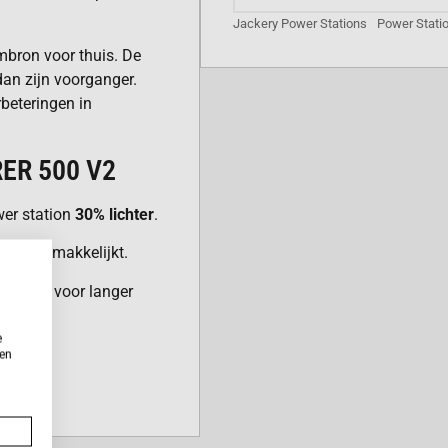
Jackery Power Stations
Power Stati
mbron voor thuis. De
dan zijn voorganger.
rbeteringen in
ER 500 V2
wer station
30% lichter
.
er vergemakkelijkt.
iciëntie
voor langer
e
ere oplaadtijd via
ken
e omvormer
, wat het