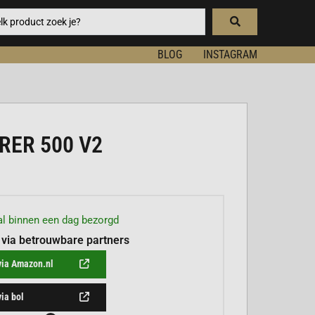
BLOG
INSTAGRAM
RER 500 V2
l binnen een dag bezorgd
 via betrouwbare partners
via Amazon.nl
via bol