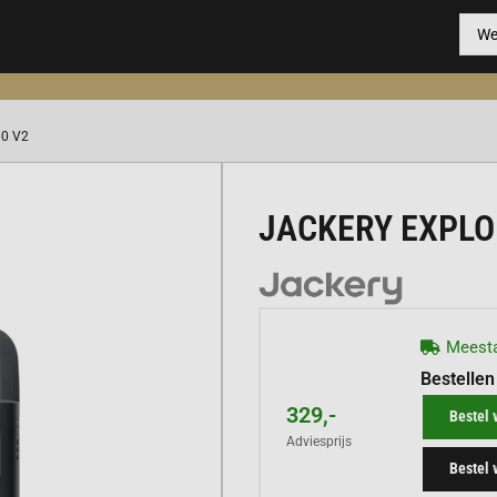
00 V2
JACKERY EXPLO
Meesta
Bestellen
329,-
Bestel 
Adviesprijs
Bestel 