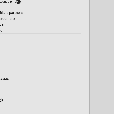
toonde prijs
i
filiate partners
etourneren
den
gd
assic
ck