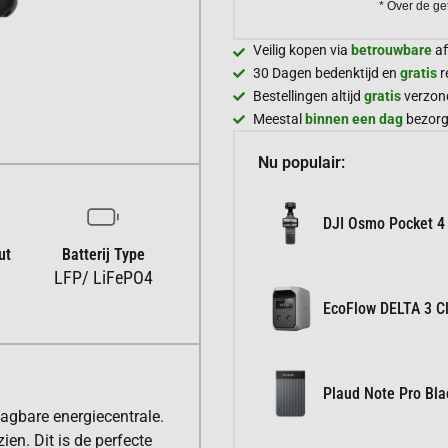
* Over de ge
Veilig kopen via
betrouwbare
af
30 Dagen bedenktijd en
gratis
r
Bestellingen altijd
gratis
verzon
Meestal
binnen een dag
bezor
Nu populair:
DJI Osmo Pocket 4
ut
Batterij Type
LFP/ LiFePO4
EcoFlow DELTA 3 Cl
Plaud Note Pro Bla
aagbare energiecentrale.
en. Dit is de perfecte