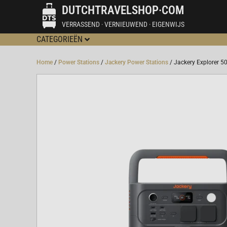
DUTCHTRAVELSHOP·COM
VERRASSEND · VERNIEUWEND · EIGENWIJS
CATEGORIEËN
Home
/
Power Stations
/
Jackery Power Stations
/ Jackery Explorer 5