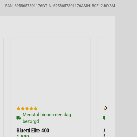
EAN: 6958657301176
GTIN: 6958657301176
ASIN: B0FL2J6Y8M





Meestal binnen een dag
bezorgd
DJI Power 1000 Mini
579,-