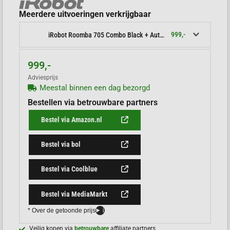
Meerdere uitvoeringen verkrijgbaar
999,-
iRobot Roomba 705 Combo Black + AutoWash Dock
999,-
Adviesprijs
Meestal binnen een dag bezorgd
Bestellen via betrouwbare partners
Bestel via Amazon.nl
Bestel via bol
Bestel via Coolblue
Bestel via MediaMarkt
* Over de getoonde prijs
i
Veilig kopen via
betrouwbare
affiliate partners