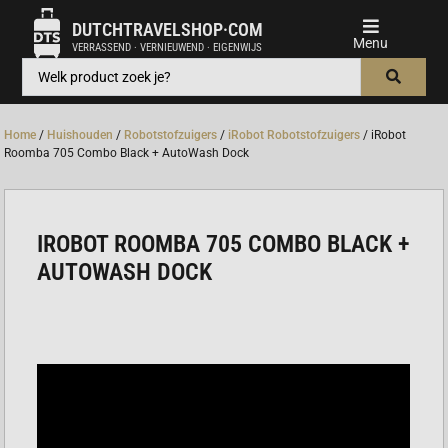
DUTCHTRAVELSHOP·COM
VERRASSEND · VERNIEUWEND · EIGENWIJS
Home
/
Huishouden
/
Robotstofzuigers
/
iRobot Robotstofzuigers
/ iRobot
Roomba 705 Combo Black + AutoWash Dock
IROBOT ROOMBA 705 COMBO BLACK +
AUTOWASH DOCK