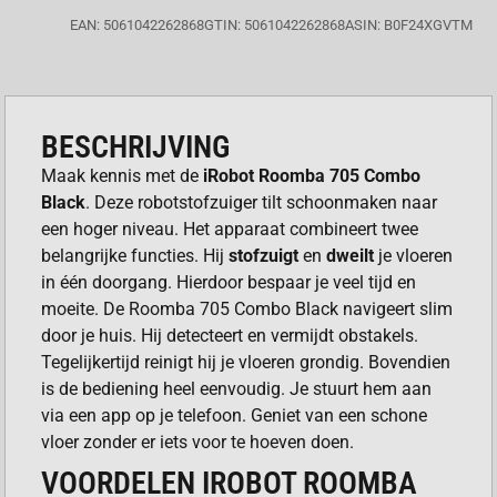
EAN: 5061042262868
GTIN: 5061042262868
ASIN: B0F24XGVTM
BESCHRIJVING
Maak kennis met de
iRobot Roomba 705 Combo
Black
. Deze robotstofzuiger tilt schoonmaken naar
een hoger niveau. Het apparaat combineert twee
belangrijke functies. Hij
stofzuigt
en
dweilt
je vloeren
in één doorgang. Hierdoor bespaar je veel tijd en
moeite. De Roomba 705 Combo Black navigeert slim
door je huis. Hij detecteert en vermijdt obstakels.
Tegelijkertijd reinigt hij je vloeren grondig. Bovendien
is de bediening heel eenvoudig. Je stuurt hem aan
via een app op je telefoon. Geniet van een schone
vloer zonder er iets voor te hoeven doen.
VOORDELEN IROBOT ROOMBA