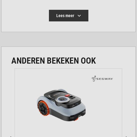
handige app.
De maaier gaat slim om met hellingen en
Lees meer
oneffen terrein.
Dankzij de snelle oplaadtijd is de robot snel
weer aan de slag.
LIDAR-GEBASEERDE NAVIGATIE
ANDEREN BEKEKEN OOK
Deze robotmaaier scant de omgeving met lasers
voor een uiterst gedetailleerde kaart. Hierdoor weet
het apparaat altijd precies waar het zich bevindt
zonder kabels. Zelfs als het bewolkt is of er veel
schaduw is, blijft de navigatie werken. Je krijgt
hierdoor een consistent maairesultaat over je hele
gazon.
INCLUSIEF UITGEBREID
ACCESSOIREPAKKET