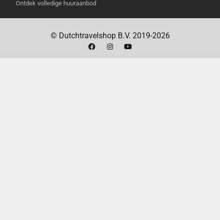
Ontdek volledige huuraanbod
eenvoudig schoon te maken met het
meegeleverde reinigingsgereedschap. De
dweilpads kunnen in de wasmachine.
© Dutchtravelshop B.V. 2019-2026
Kortom, de
Ecovacs DEEBOT T10 Plus
is de ideale
robotstofzuiger voor tech-liefhebbers die op zoek zijn
naar een krachtige, slimme en gebruiksvriendelijke
schoonmaakoplossing. Met zijn geavanceerde
functies en handige extra’s, zoals het
zelfleegmakende station, is de T10 Plus een
waardevolle toevoeging aan elk modern huishouden.
ECOVACS T10 PLUS
SPECIFICATIES
Model
Ecovacs DEEBOT T10
Plus