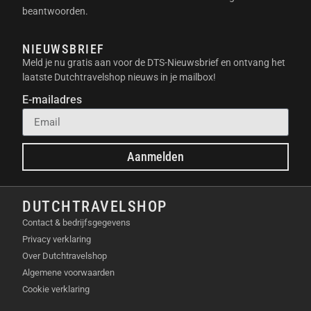
Gerichte reiniging:
Gebruik de app om
beantwoorden.
specifieke zones aan te duiden die extra
aandacht nodig hebben, zoals de keuken na
NIEUWSBRIEF
het koken of de woonkamer na een feestje.
Meld je nu gratis aan voor de DTS-Nieuwsbrief en ontvang het
Schoonmaken na huisdieren:
De krachtige
laatste Dutchtravelshop nieuws in je mailbox!
zuigkracht en de speciale borstel zijn ideaal
E-mailadres
voor het verwijderen van dierenharen.
INHOUD VERPAKKING
Aanmelden
Ecovacs DEEBOT T10 Plus robotstofzuiger
Zelfleegmakend station
DUTCHTRAVELSHOP
Zijborstels (2x)
Dweilpads (2x)
Contact & bedrijfsgegevens
Hoogrendement filter
Privacy verklaring
Stofzak (1x)
Over Dutchtravelshop
Reinigingsgereedschap
Algemene voorwaarden
Gebruiksaanwijzing
Cookie verklaring