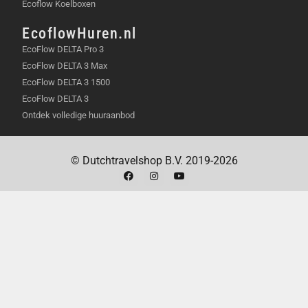
Ecoflow Koelboxen
Model
EcoFlow RIVER 3 Plus
EcoflowHuren.nl
(Wireless)
EcoFlow DELTA Pro 3
EcoFlow DELTA 3 Max
Capaciteit
256 Wh (wattuur)
EcoFlow DELTA 3 1500
EcoFlow DELTA 3
AC uitgang
200 W (watt) continu, 400 W
Ontdek volledige huuraanbod
piek (X-Boost)
USB-A uitgang
2 poorten, 5 V (volt), 2.4 A
© Dutchtravelshop B.V. 2019-2026
(ampère), 12 W (watt) per
poort
USB-C uitgang
2 poorten, 5-20 V, 5 A, 100 W
Max per poort
Draadloos opladen
15 W (watt) Max
DC uitgang
12.6 V, 10 A, 126 W Max