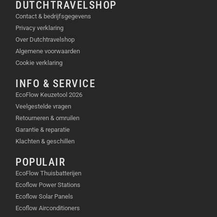
en telefoon op in de auto of caravan.
DUTCHTRAVELSHOP
Werken op afstand:
Voorzie je mobiele kantoor
Contact & bedrijfsgegevens
van stroom, waar je ook bent.
Privacy verklaring
Kleine evenementen:
Voorzie
Over Dutchtravelshop
muziekapparatuur of verlichting van energie.
Algemene voorwaarden
Cookie verklaring
INFO & SERVICE
IN DE VERPAKKING
EcoFlow Keuzetool 2026
EcoFlow RIVER 3 Plus (Wireless) Portable
Veelgestelde vragen
Power Station
Retourneren & omruilen
AC stroomkabel (1,5 meter)
Garantie & reparatie
Gebruikershandleiding
Klachten & geschillen
24 maanden garantie
POPULAIR
Vriendelijke klantenservice
EcoFlow Thuisbatterijen
Ecoflow Power Stations
Ecoflow Solar Panels
TECHNISCHE SPECIFICATIES
Ecoflow Airconditioners