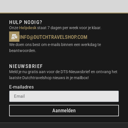
De EcoFlow RIVER 3 Plus (Wireless) valt op door zijn
draadloze oplaadmogelijkheden
. Je plaatst
HULP NODIG?
eenvoudig je smartphone op het oplaadpaneel.
Onze
Helpdesk
staat 7 dagen per week voor je klaar.
Bovendien biedt het
gelijktijdig opladen van
INFO@DUTCHTRAVELSHOP.COM
meerdere apparaten
. Dit is perfect voor de moderne
gebruiker. De
snelheid van het opladen
is ook een
We doen ons best om e-mails binnen een werkdag te
beantwoorden.
groot pluspunt. Je hoeft nooit lang te wachten. De
compacte en lichte bouw
maakt hem uitermate
draagbaar. Dit station is speciaal ontworpen voor
NIEUWSBRIEF
jouw gemak en veiligheid.
Meld je nu gratis aan voor de DTS-Nieuwsbrief en ontvang het
laatste Dutchtravelshop nieuws in je mailbox!
GEBRUIKSSCENARIO’S
E-mailadres
Kamperen en buitenactiviteiten:
Houd je tent
verlicht en je gadgets opgeladen.
Noodstroomvoorziening:
Wees voorbereid op
Aanmelden
stroomuitval thuis of op kantoor.
Reizen en onderweg:
Laad je laptop, camera