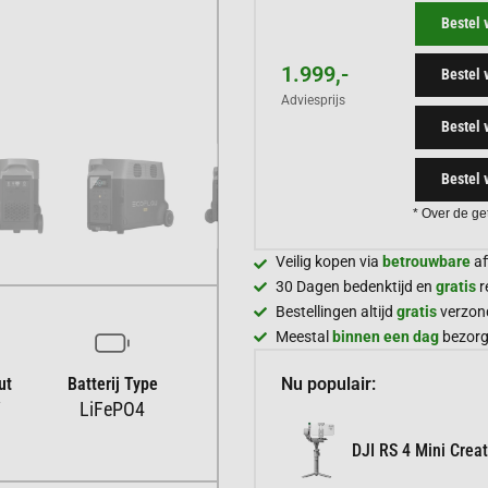
Bestel 
1.999,-
Bestel 
Adviesprijs
Bestel 
Bestel 
* Over de ge
Veilig kopen via
betrouwbare
af
30 Dagen bedenktijd en
gratis
r
Bestellingen altijd
gratis
verzon
Meestal
binnen een dag
bezor
Nu populair:
ut
Batterij Type
W
LiFePO4
DJI RS 4 Mini Crea