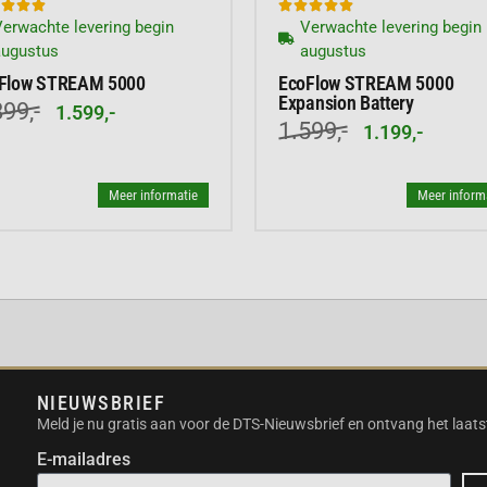








niet alleen langer mee,
erwachte levering begin
Verwachte levering begin
ger gewicht, is bestand
augustus
augustus
eg als deze langere tijd
Flow STREAM 5000
EcoFlow STREAM 5000
 is dat het opladen van
Expansion Battery
99,-
1.599,-
um Ion on andere typen
1.599,-
1.199,-
l binnen- als
Meer informatie
Meer inform
NIEUWSBRIEF
Meld je nu gratis aan voor de DTS-Nieuwsbrief en ontvang het laats
E-mailadres