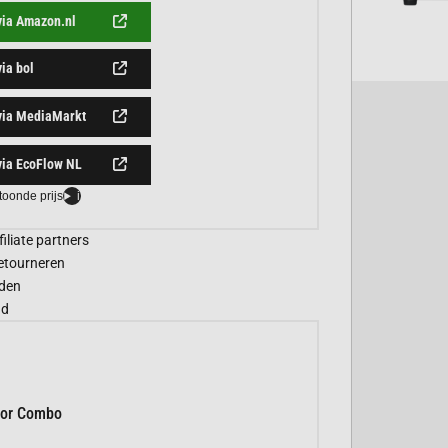
via Amazon.nl
via bol
via MediaMarkt
via EcoFlow NL
toonde prijs
i
filiate partners
etourneren
den
gd
tor Combo