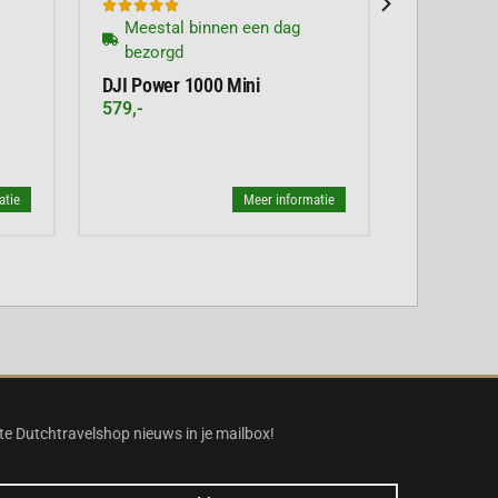





Meestal binnen een dag
bezorgd
DJI Power 1000 Mini
579,-
atie
Meer informatie
te Dutchtravelshop nieuws in je mailbox!