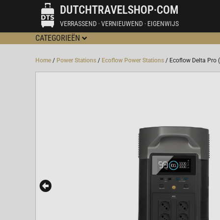
DUTCHTRAVELSHOP·COM
VERRASSEND · VERNIEUWEND · EIGENWIJS
CATEGORIEËN
Home
/
Power Stations
/
Ecoflow Power Stations
/ Ecoflow Delta Pro 