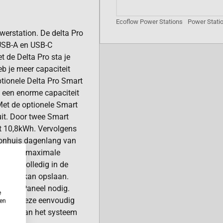
Ecoflow Power Stations
Power Stati
erstation. De delta Pro
 USB-A en USB-C
t de Delta Pro sta je
Heb je meer capaciteit
ptionele Delta Pro Smart
 een enorme capaciteit
Met de optionele Smart
 uit. Door twee Smart
ot 10,8kWh. Vervolgens
oonhuis dagenlang van
n tot een maximale
m dat volledig in de
panelen kan opslaan.
t Home Paneel nodig.
e
n kan deze eenvoudig
ken
eiden van het systeem