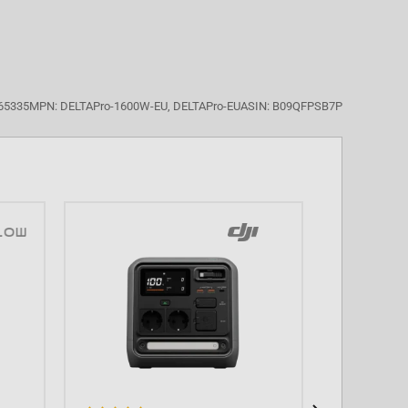
65335
MPN: DELTAPro-1600W-EU, DELTAPro-EU
ASIN: B09QFPSB7P