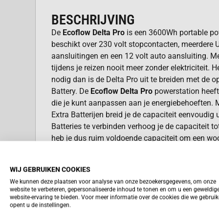
BESCHRIJVING
De
Ecoflow Delta Pro
is een 3600Wh portable pow
beschikt over 230 volt stopcontacten, meerdere
aansluitingen en een 12 volt auto aansluiting. Me
tijdens je reizen nooit meer zonder elektriciteit. 
nodig dan is de Delta Pro uit te breiden met de o
Battery. De
Ecoflow Delta Pro
powerstation heeft
die je kunt aanpassen aan je energiebehoeften. 
Extra Batterijen breid je de capaciteit eenvoudig
Batteries te verbinden verhoog je de capaciteit t
heb je dus ruim voldoende capaciteit om een w
energie te voorzien. Het systeem is uit te breide
capaciteit van 25kWh. De Delta Pro is een systee
WIJ GEBRUIKEN COOKIES
meterkast te integreren is en energie van zonne
We kunnen deze plaatsen voor analyse van onze bezoekersgegevens, om onze
Hiervoor heb je een optioneel verkrijgbaar Smar
website te verbeteren, gepersonaliseerde inhoud te tonen en om u een geweldig
Heb je de zonne-energie eenmaal opgeslagen da
website-ervaring te bieden. Voor meer informatie over de cookies die we gebrui
opent u de instellingen.
worden afgenomen door de gehele woning. Uitbr