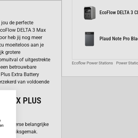
EcoFlow DELTA 3 Cl
 jou de perfecte
e EcoFlow DELTA 3 Max
oor heb jij nog meer
Plaud Note Pro Bla
ccu moeiteloos aan je
jk grotere
omuitval of uitgestrekte
Ecoflow Power Stations
Power Stati
u een betrouwbare
Plus Extra Battery
d verzekerd van voldoende
3 MAX PLUS
e
jou diverse belangrijke
ken
 en gebruiksgemak.