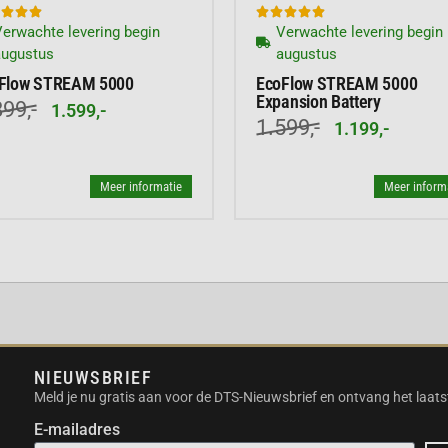








oe. Hierdoor verleng je
erwachte levering begin
Verwachte levering begin
Plus aanzienlijk. Je
augustus
augustus
deaal voor
Flow STREAM 5000
EcoFlow STREAM 5000
Expansion Battery
99,-
1.599,-
LEVENSDUUR
1.599,-
1.199,-
FP-celchemie. Dit staat
n
4000 laadcycli
tot 80%
Meer informatie
Meer inform
ij een betrouwbare
ECOFLOW
Max Plus power station.
de vormen ze een
NIEUWSBRIEF
xtra batterij via de
Meld je nu gratis aan voor de DTS-Nieuwsbrief en ontvang het laats
E-mailadres
EEM (BMS)