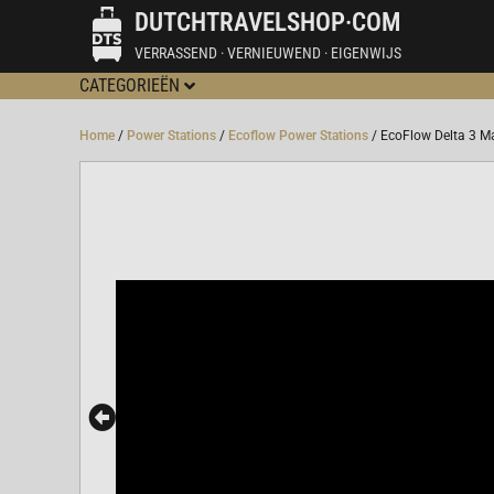
DUTCHTRAVELSHOP·COM
VERRASSEND · VERNIEUWEND · EIGENWIJS
CATEGORIEËN
Home
/
Power Stations
/
Ecoflow Power Stations
/ EcoFlow Delta 3 Ma