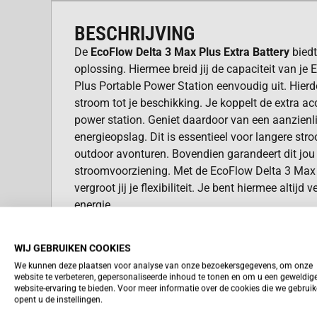
BESCHRIJVING
De
EcoFlow Delta 3 Max Plus Extra Battery
biedt
oplossing. Hiermee breid jij de capaciteit van j
Plus Portable Power Station eenvoudig uit. Hierd
stroom tot je beschikking. Je koppelt de extra a
power station. Geniet daardoor van een aanzienli
energieopslag. Dit is essentieel voor langere stro
outdoor avonturen. Bovendien garandeert dit jo
stroomvoorziening. Met de EcoFlow Delta 3 Max 
vergroot jij je flexibiliteit. Je bent hiermee altij
energie.
VOORDELEN ECOFLOW DELTA 
WIJ GEBRUIKEN COOKIES
EXTRA BATTERY
We kunnen deze plaatsen voor analyse van onze bezoekersgegevens, om onze
website te verbeteren, gepersonaliseerde inhoud te tonen en om u een geweldig
De EcoFlow Delta 3 Max Plus Extra Battery biedt 
website-ervaring te bieden. Voor meer informatie over de cookies die we gebrui
opent u de instellingen.
voordelen. Je profiteert direct van meer energie