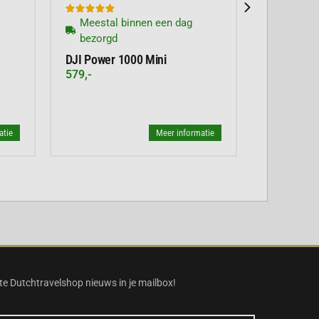





Meestal binnen een dag
bezorgd
DJI Power 1000 Mini
579,-
atie
Meer informatie
te Dutchtravelshop nieuws in je mailbox!