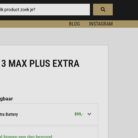
BLOG
INSTAGRAM
 3 MAX PLUS EXTRA
jgbaar
899,-
tra Battery
l binnen een dag bezorgd