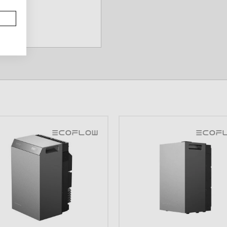
 Max Plus power
voudige koppeling.
e levensduur en
ysteem (BMS)
voor
tval of off-grid gebruik.
dere
PPEN
ntworpen met het oog op
 maakt jouw
G