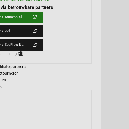
 via betrouwbare partners
via Amazon.nl
via bol
via EcoFlow NL
toonde prijs
i
filiate partners
etourneren
den
gd