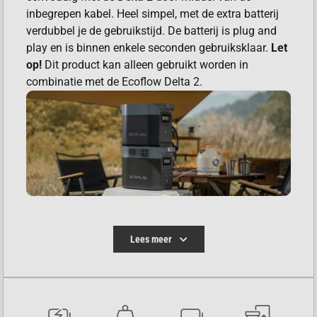
inbegrepen kabel. Heel simpel, met de extra batterij
verdubbel je de gebruikstijd. De batterij is plug and
play en is binnen enkele seconden gebruiksklaar.
Let
op!
Dit product kan alleen gebruikt worden in
combinatie met de Ecoflow Delta 2.
ONTWERP
Lees meer
De Ecoflow Delta 2 Extra Batterij heeft hetzelfde
afmetingen als de Delta 2 powerstation. Ook heeft
hij de geïntegreerde handgrepen en is hij afgewerkt
met dezelfde kleurstelling en materialen. De batterij