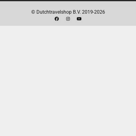
Zijborstel
© Dutchtravelshop B.V. 2019-2026
Watertank
Stofzak
Dweilpads (2x)
Schoonmaakborsteltje
Gebruiksaanwijzing
TECHNISCHE SPECIFICATIES
Maximale zuigkracht
13.000 Pa
Accucapaciteit
5200 mAh
Maximale drempelhoogte
2 centimeter
Hoogte robot
9,7 cm