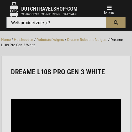
DUTCHTRAVELSHOP·COM
VERRASSEND · VERNIEUWEND · EIGENWIJS
Home
/
Huishouden
/
Robotstofzuigers
/
Dreame Robotstofzuigers
/ Dreame
L10s Pro Gen 3 White
DREAME L10S PRO GEN 3 WHITE