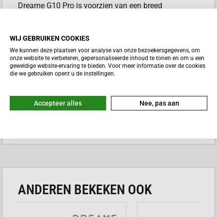
Dreame G10 Pro is voorzien van een breed
borstelsysteem dat grondig reinigt tot aan de randen.
Je bent verzekerd van een schoon en hygiënisch
WIJ GEBRUIKEN COOKIES
resultaat doordat er altijd met schoon water wordt
We kunnen deze plaatsen voor analyse van onze bezoekersgegevens, om
gedweild. Maak na de schoonmaakbeurt ook geen
onze website te verbeteren, gepersonaliseerde inhoud te tonen en om u een
gedoe meer met vieze borstels dankzij de
geweldige website-ervaring te bieden. Voor meer informatie over de cookies
die we gebruiken opent u de instellingen.
automatische zelfreiniging. Dit maakt de Dreame
G10 Pro de ideale hulp voor een fris en schoon huis.
Accepteer alles
Nee, pas aan
VOORDELEN DREAME G10 PRO
Lees meer
Tegelijkertijd
stofzuigen en dweilen
bespaart je
veel tijd.
De sterke
zuigkracht van 16.000 Pa
verwijdert
probleemloos nat en droog vuil.
ANDEREN BEKEKEN OOK
Je bereikt met de
dubbele randreiniging
ook de
lastige plekken langs plinten en muren.