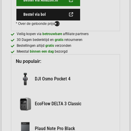
Bestel via Amazon.nl
Bestel via bol
* Over de getoonde prijs
i
Veilig kopen via
betrouwbare
affiliate partners
30 Dagen bedenktijd en
gratis
retourneren
Bestellingen altijd
gratis
verzonden
Meestal
binnen een dag
bezorgd
Nu populair:
DJI Osmo Pocket 4
EcoFlow DELTA 3 Classic
Plaud Note Pro Black