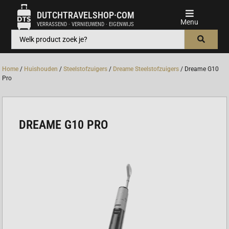
DUTCHTRAVELSHOP·COM
VERRASSEND · VERNIEUWEND · EIGENWIJS
Home
/
Huishouden
/
Steelstofzuigers
/
Dreame Steelstofzuigers
/ Dreame G10
Pro
DREAME G10 PRO