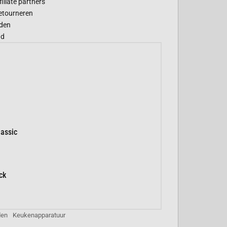
filiate partners
etourneren
den
gd
assic
ck
den
Keukenapparatuur