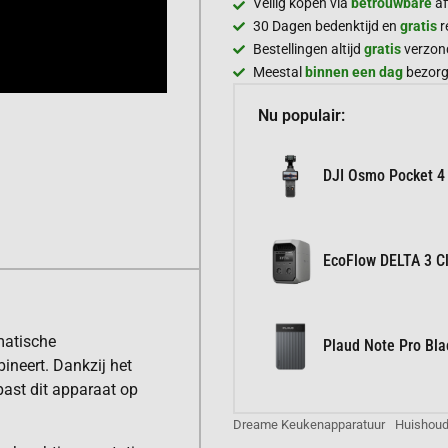
Veilig kopen via
betrouwbare
af
30 Dagen bedenktijd en
gratis
r
Bestellingen altijd
gratis
verzon
Meestal
binnen een dag
bezor
Nu populair:
DJI Osmo Pocket 4
EcoFlow DELTA 3 Cl
matische
Plaud Note Pro Bla
ineert. Dankzij het
past dit apparaat op
Dreame Keukenapparatuur
Huishou