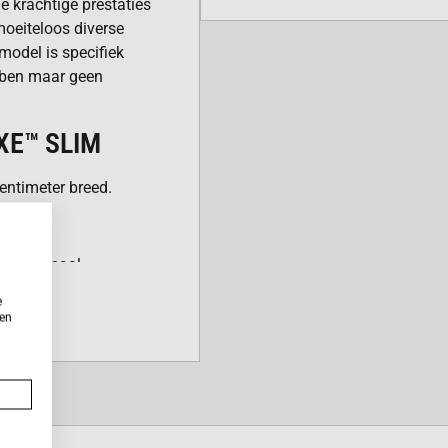
 krachtige prestaties
moeiteloos diverse
 model is specifiek
bben maar geen
XE™ SLIM
entimeter breed.
crema.
or optimaal
e
ken
t één aanraking.
stelniveaus.
 melkschuim zonder