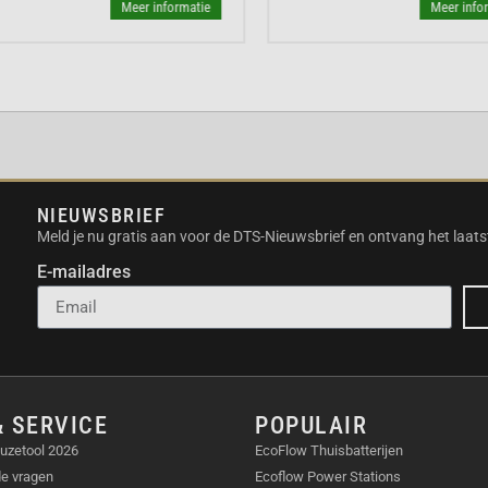
pparaat en de smaak van
Meer informatie
Meer inform
r een volledig
m reinigt de zetgroep,
or. Zelfs bij het in- en
spoeling uit.
ENVOUDIGE
NIEUWSBRIEF
akt de bediening zeer
Meld je nu gratis aan voor de DTS-Nieuwsbrief en ontvang het laats
rm kies je uit vijf
E-mailadres
terke espresso of een
atisch. De slimme
vendien zelf aan voor
& SERVICE
POPULAIR
uzetool 2026
EcoFlow Thuisbatterijen
mbinatie van een
de vragen
Ecoflow Power Stations
ologie. Waar veel kleine