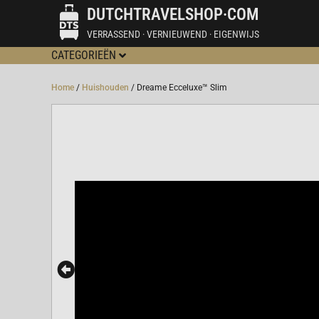
DUTCHTRAVELSHOP·COM
VERRASSEND · VERNIEUWEND · EIGENWIJS
CATEGORIEËN
Home
/
Huishouden
/ Dreame Ecceluxe™ Slim