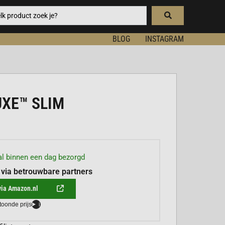
BLOG
INSTAGRAM
XE™ SLIM
l binnen een dag bezorgd
 via betrouwbare partners
via Amazon.nl
toonde prijs
i