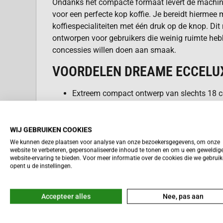
Ondanks het compacte formaat levert de machine
voor een perfecte kop koffie. Je bereidt hiermee 
koffiespecialiteiten met één druk op de knop. Dit
ontworpen voor gebruikers die weinig ruimte he
concessies willen doen aan smaak.
VOORDELEN DREAME ECCELU
Extreem compact ontwerp van slechts 18 c
Krachtige 19 bar pompdruk voor een rijke 
WIJ GEBRUIKEN COOKIES
Volledig automatisch reinigingssysteem vo
We kunnen deze plaatsen voor analyse van onze bezoekersgegevens, om onze
gebruiksgemak.
website te verbeteren, gepersonaliseerde inhoud te tonen en om u een geweldig
Lees meer
website-ervaring te bieden. Voor meer informatie over de cookies die we gebrui
Keuze uit vijf klassieke koffievarianten me
opent u de instellingen.
Stil maalproces met negen verschillende in
Accepteer alles
Nee, pas aan
Geïntegreerd melksysteem voor zijdezacht
verspilling.