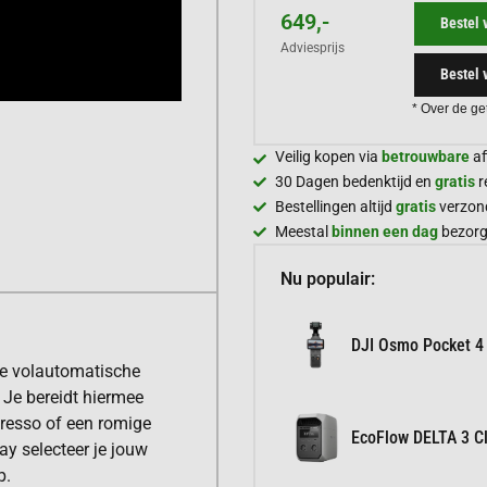
649,-
Bestel 
Adviesprijs
Bestel 
* Over de ge
Veilig kopen via
betrouwbare
af
30 Dagen bedenktijd en
gratis
r
Bestellingen altijd
gratis
verzon
Meestal
binnen een dag
bezor
Nu populair:
DJI Osmo Pocket 4
e volautomatische
Je bereidt hiermee
presso of een romige
EcoFlow DELTA 3 Cl
ay selecteer je jouw
p.