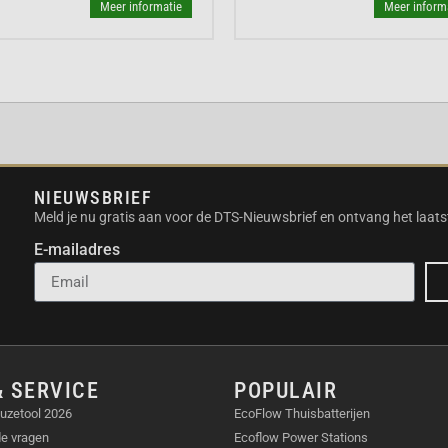
Meer informatie
Meer inform
de uitbreidingsmodule
ssen een compacte
bonen. Het melksysteem
vendien in de
NIEUWSBRIEF
eert dat de hoeveelheid
Meld je nu gratis aan voor de DTS-Nieuwsbrief en ontvang het laats
te. Hierdoor is elk kopje
 een koffiebar.
E-mailadres
so als ontbijt.
 visite tijdens een
& SERVICE
POPULAIR
uzetool 2026
EcoFlow Thuisbatterijen
 een warme
de vragen
Ecoflow Power Stations