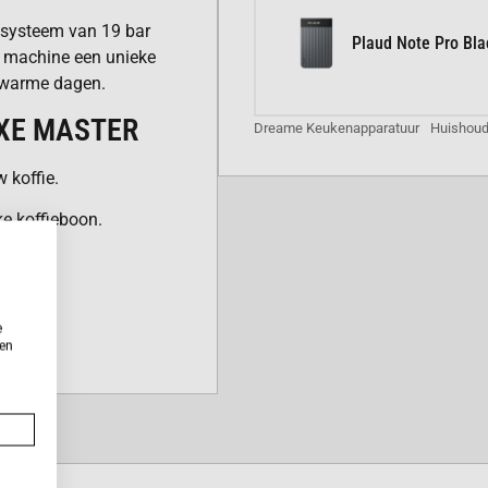
iesysteem van 19 bar
Plaud Note Pro Bla
e machine een unieke
p warme dagen.
XE MASTER
Dreame Keukenapparatuur
Huishou
 koffie.
e koffieboon.
koffie.
imaal onderhoudsgemak.
e
e schuimdikte.
ken
lle reiniging.
UK