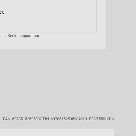
ck
den
Keukenapparatuur
EAN: 6978515259593
GTIN: 6978515259593
ASIN: B0GT55WKDK