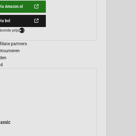
via Amazon.nl
via bol
toonde prijs
i
filiate partners
etourneren
den
gd
assic