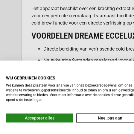
Het apparaat beschikt over een krachtig extract
voor een perfecte cremalaag. Daarnaast biedt d
cold brew functie voor een directe verfrissing o
VOORDELEN DREAME ECCELU
Directe bereiding van verfrissende cold brew
Nauwkeurige 9-standen maalgraad voor elk
Grote capaciteit voor maar liefst 45 koppen 
WIJ GEBRUIKEN COOKIES
Volledig zelfreinigend systeem voor max
We kunnen deze plaatsen voor analyse van onze bezoekersgegevens, om onze
website te verbeteren, gepersonaliseerde inhoud te tonen en om u een geweldig
Lees meer
Zijdezacht melkschuim met een aanpasbar
website-ervaring te bieden. Voor meer informatie over de cookies die we gebrui
opent u de instellingen.
Compacte en uitneembare zetgroep voor sne
Accepteer alles
Nee, pas aan
COLD BREW FUNCTIE MET ÉÉN DR