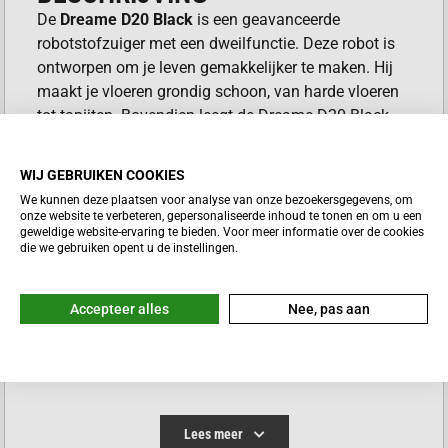
De
Dreame D20 Black
is een geavanceerde
robotstofzuiger met een dweilfunctie. Deze robot is
ontworpen om je leven gemakkelijker te maken. Hij
maakt je vloeren grondig schoon, van harde vloeren
tot tapijten. Bovendien leegt de Dreame D20 Black
zichzelf automatisch. Zo kun jij tot 150 dagen
genieten van een schoon huis zonder zorgen.
WIJ GEBRUIKEN COOKIES
VOORDELEN DREAME D20
We kunnen deze plaatsen voor analyse van onze bezoekersgegevens, om
onze website te verbeteren, gepersonaliseerde inhoud te tonen en om u een
BLACK
geweldige website-ervaring te bieden. Voor meer informatie over de cookies
die we gebruiken opent u de instellingen.
Extreme zuigkracht
voor een diepe reiniging.
Hands-free stofafvoer
dankzij een groot
Accepteer alles
Nee, pas aan
leegstation.
Rand-tot-rand schoonmaken
met de
uitschuifbare zijborstel.
Intelligente navigatie
om overal te komen.
Eenvoudige bediening
via de handige app.
Lees meer
Onderhoudsarm design
dankzij de anti-klit