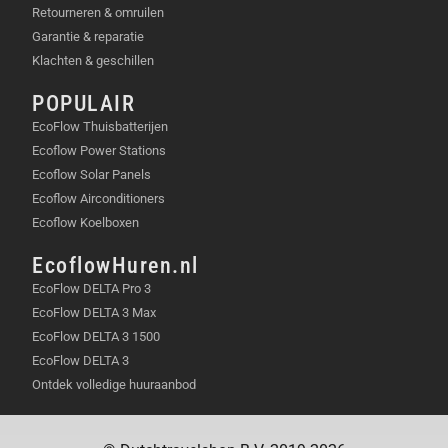
robot bereikt elk hoekje met zijn uitschuifbare
Retourneren & omruilen
borstel.
Garantie & reparatie
Voor mensen die handsfree willen
Klachten & geschillen
schoonmaken.
De automatische stofafvoer en
POPULAIR
efficiënte planning maken het leven
gemakkelijk.
EcoFlow Thuisbatterijen
Voor woningen met harde vloeren en
Ecoflow Power Stations
tapijten.
De krachtige motor reinigt beide
Ecoflow Solar Panels
vloertypen.
Ecoflow Airconditioners
Ecoflow Koelboxen
EcoflowHuren.nl
IN DE VERPAKKING
EcoFlow DELTA Pro 3
EcoFlow DELTA 3 Max
Dreame D20 Black robotstofzuiger
EcoFlow DELTA 3 1500
Automatisch leegstation
EcoFlow DELTA 3
Hoofdborstel
Ontdek volledige huuraanbod
Zijborstel
Stofzak (1x)
Stofreservoir