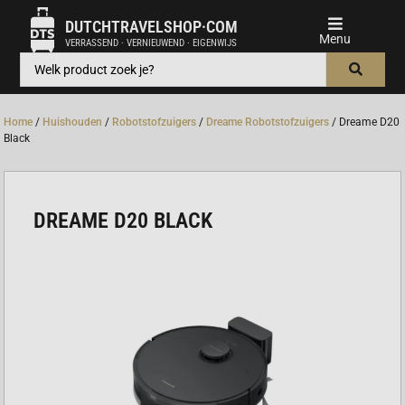
DUTCHTRAVELSHOP·COM
VERRASSEND · VERNIEUWEND · EIGENWIJS
Home
/
Huishouden
/
Robotstofzuigers
/
Dreame Robotstofzuigers
/ Dreame D20
Black
DREAME D20 BLACK