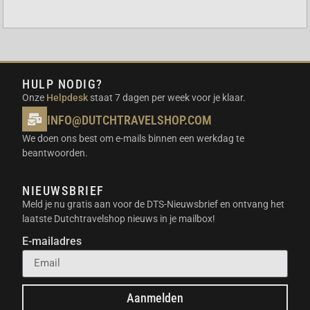
off-grid woningen.
Professioneel gebruik op bouwplaatsen waar
geen stroomnet aanwezig is.
Hoogwaardige UPS-back-up voor servers en
gevoelige elektronica thuis.
HULP NODIG?
IN DE VERPAKKING
Onze
Helpdesk
staat 7 dagen per week voor je klaar.
INFO@DUTCHTRAVELSHOP.COM
BLUETTI Premium 200 V2 Power Station
We doen ons best om e-mails binnen een werkdag te
AC-snellaadkabel
beantwoorden.
Auto-adapterkabel
Zonne-laadkabel (XT60 naar MC4)
NIEUWSBRIEF
Handleiding
Meld je nu gratis aan voor de DTS-Nieuwsbrief en ontvang het
laatste Dutchtravelshop nieuws in je mailbox!
TECHNISCHE SPECIFICATIES
E-mailadres
Capaciteit: 2073,6 Wh
Continu vermogen: 2700 W
Gewicht: 24200 gram
Aanmelden
Afmetingen: 35 x 25 x 32,4 cm