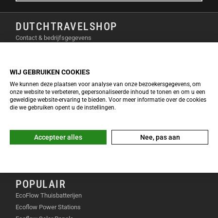
Geluidsniveau: 16 dB
DUTCHTRAVELSHOP
VEELGESTELDE VRAGEN (FAQ)
Contact & bedrijfsgegevens
Privacy verklaring
HOEVEEL WEEGT DE PREMIUM 200
Over Dutchtravelshop
V2?
WIJ GEBRUIKEN COOKIES
Algemene voorwaarden
We kunnen deze plaatsen voor analyse van onze bezoekersgegevens, om
Cookie verklaring
Het apparaat weegt 24,2 kilogram en is voorzien van
onze website te verbeteren, gepersonaliseerde inhoud te tonen en om u een
stevige handvatten.
geweldige website-ervaring te bieden. Voor meer informatie over de cookies
INFO & SERVICE
die we gebruiken opent u de instellingen.
HOE STIL IS DIT MODEL ECHT?
EcoFlow Keuzetool 2026
Veelgestelde vragen
Bij lage belasting produceert hij slechts 16 decibel,
Accepteer alles
Nee, pas aan
Retourneren & omruilen
wat bijna onhoorbaar is.
Garantie & reparatie
KAN IK MIJN ELEKTRISCHE FIETS
Klachten & geschillen
HIERMEE LADEN?
POPULAIR
EcoFlow Thuisbatterijen
Zeker, je kunt een gemiddelde fietsaccu ongeveer 4
Ecoflow Power Stations
keer volledig opladen.