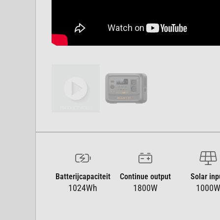
Batterijcapaciteit
Continue output
Solar inp
1024Wh
1800W
1000