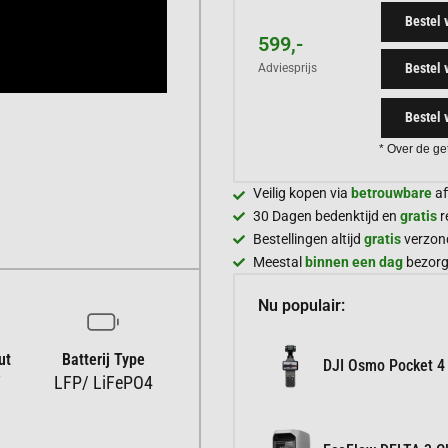
Bestel 
599,-
Bestel 
Adviesprijs
Bestel 
* Over de ge
Veilig kopen via
betrouwbare
af
30 Dagen bedenktijd en
gratis
r
Bestellingen altijd
gratis
verzon
Meestal
binnen een dag
bezor
Nu populair:
ut
Batterij Type
DJI Osmo Pocket 4
W
LFP/ LiFePO4