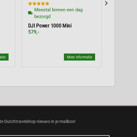





Meestal binnen een dag
bezorgd
DJI Power 1000 Mini
579,-
atie
Meer informatie
te Dutchtravelshop nieuws in je mailbox!