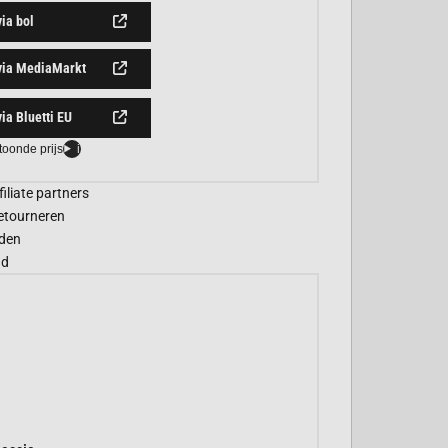
via bol
via MediaMarkt
via Bluetti EU
toonde prijs
i
filiate partners
etourneren
den
gd