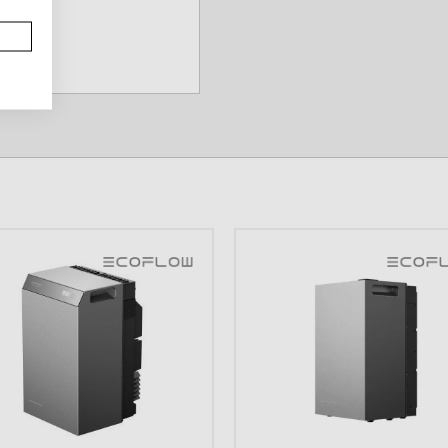
trisch gereedschap met
 te maken over
GIE
200W via het
er klaar voor vertrek.
idingen.
dig met je smartphone.
ikt en opwekt. Je kunt
e staan. De BLUETTI
en gewicht en vermogen.
ee naar de camping. De
t jarenlang mee. Je
verse USB-poorten.