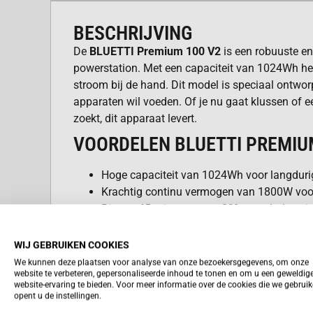
BESCHRIJVING
De
BLUETTI Premium 100 V2
is een robuuste e
powerstation. Met een capaciteit van 1024Wh heb
stroom bij de hand. Dit model is speciaal ontwo
apparaten wil voeden. Of je nu gaat klussen of e
zoekt, dit apparaat levert.
VOORDELEN BLUETTI PREMIU
Hoge capaciteit van 1024Wh voor langdurig
Krachtig continu vermogen van 1800W voor
Binnen 45 minuten voor 80% opgeladen via
Lange levensduur met meer dan 4000 laadc
WIJ GEBRUIKEN COOKIES
We kunnen deze plaatsen voor analyse van onze bezoekersgegevens, om onze
INDRUKWEKKENDE POWER LIFTIN
website te verbeteren, gepersonaliseerde inhoud te tonen en om u een geweldig
website-ervaring te bieden. Voor meer informatie over de cookies die we gebrui
opent u de instellingen.
Dankzij de Power Lifting functie kun je apparat