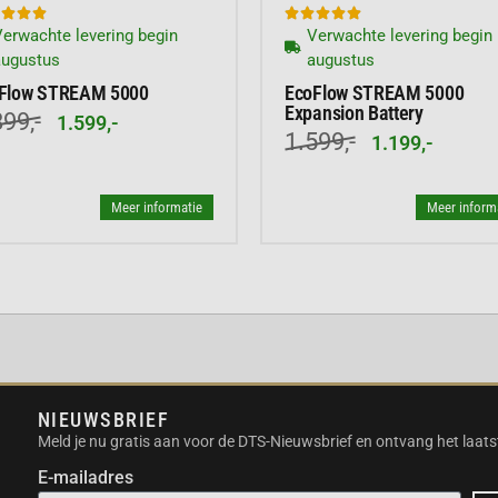








erwachte levering begin
Verwachte levering begin
en weekend kamperen
augustus
augustus
Flow STREAM 5000
EcoFlow STREAM 5000
tijdens een
Expansion Battery
99,-
1.599,-
1.599,-
1.199,-
op plekken zonder
Meer informatie
Meer inform
NIEUWSBRIEF
Meld je nu gratis aan voor de DTS-Nieuwsbrief en ontvang het laats
E-mailadres