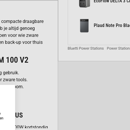
EcoFlow DELTA 3 Cl
n compacte draagbare
Plaud Note Pro Bla
 je altijd genoeg
rpen voor wie zware
en back-up voor thuis
Bluetti Power Stations
Power Station
M 100 V2
 gebruik.
 zware tools.
 netstroom.
ycli.
G MODUS
e
ken
en tot 3600W kortstondig