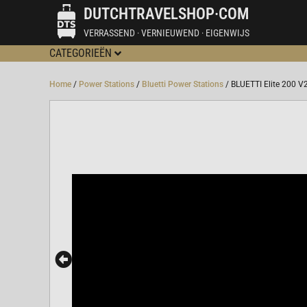
DUTCHTRAVELSHOP·COM
VERRASSEND · VERNIEUWEND · EIGENWIJS
CATEGORIEËN
Home
/
Power Stations
/
Bluetti Power Stations
/ BLUETTI Elite 200 V