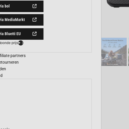
via bol
via MediaMarkt
via Bluetti EU
toonde prijs
i
filiate partners
etourneren
den
gd