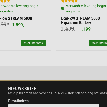








heidssysteem voor
erwachte levering begin
Verwachte levering begin
ntie van 5 jaar en
augustus
augustus
Flow STREAM 5000
EcoFlow STREAM 5000
t een app die de lokale
Expansion Battery
99,-
1.599,-
1.599,-
1.199,-
 JE
Meer informatie
Meer inform
Wh en een vermogen van
dig hebt om al je
 Of je nu met je
kt, deze draagbare
oom komt te zitten.
NIEUWSBRIEF
Meld je nu gratis aan voor de DTS-Nieuwsbrief en ontvang het laats
ebehoeften te voldoen.
E-mailadres
jkertijd op te laden,