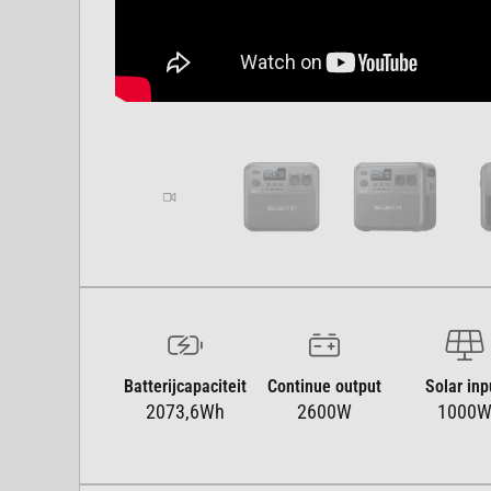
Batterijcapaciteit
Continue output
Solar inp
2073,6Wh
2600W
1000