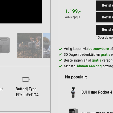
Bestel 
1.199,-
Bestel 
Adviesprijs
Bestel 
* Over de ge
Veilig kopen via
betrouwbare
af
30 Dagen bedenktijd en
gratis
r
Bestellingen altijd
gratis
verzon
Meestal
binnen een dag
bezor
Nu populair:
ut
Batterij Type
DJI Osmo Pocket 4
W
LFP/ LiFePO4