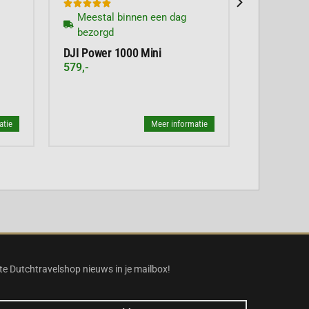





Meestal binnen een dag
bezorgd
DJI Power 1000 Mini
579,-
atie
Meer informatie
te Dutchtravelshop nieuws in je mailbox!