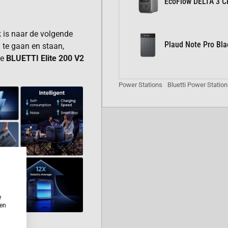
EcoFlow DELTA 3 Cl
ek is naar de volgende
Plaud Note Pro Bla
 te gaan en staan,
de
BLUETTI Elite 200 V2
Power Stations
Bluetti Power Statio
e
ken