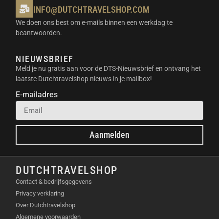
Capaciteit:
768Wh
INFO@DUTCHTRAVELSHOP.COM
AC-uitgang:
1000W (piekvermogen 2000W)
We doen ons best om e-mails binnen een werkdag te
Oplaadmogelijkheden:
Stopcontact,
beantwoorden.
sigarettenaansteker, zonnepanelen
Gewicht:
10,2 kg
NIEUWSBRIEF
Afmetingen:
314 x 209,5 x 255,8 mm
Meld je nu gratis aan voor de DTS-Nieuwsbrief en ontvang het
Batterijtype:
LiFePO4 (Lithium-ijzerfosfaat)
laatste Dutchtravelshop nieuws in je mailbox!
Levensduur batterij:
3000+ cycli tot 80%
capaciteit
E-mailadres
INHOUD VAN DE VERPAKKING
Aanmelden
Bluetti AC70 power station
AC-laadkabel
Sigarettenaansteker-laadkabel
DUTCHTRAVELSHOP
Handleiding
Contact & bedrijfsgegevens
BELANGRIJKSTE SPECIFICATIES
Privacy verklaring
Over Dutchtravelshop
AC-ingang:
950W (max)
Algemene voorwaarden