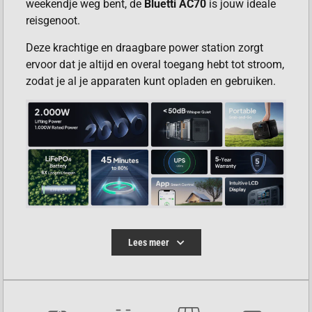
weekendje weg bent, de
Bluetti AC70
is jouw ideale
reisgenoot.
Deze krachtige en draagbare power station zorgt
ervoor dat je altijd en overal toegang hebt tot stroom,
zodat je al je apparaten kunt opladen en gebruiken.
VOORDELEN VAN DE BLUETTI
Lees meer
AC70
Genoeg stroom voor al je apparaten:
Met een
capaciteit van 768Wh en een AC-uitgang van