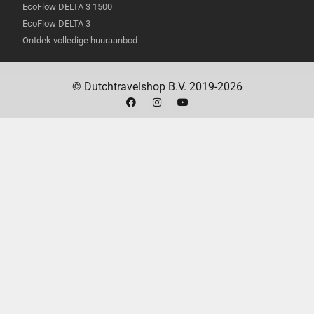
EcoFlow DELTA 3 1500
een laptop ongeveer 10 uur gebruiken, een
EcoFlow DELTA 3
koelkast 5 uur of een elektrische fiets 25 km
Ontdek volledige huuraanbod
rijden.
Hoe laad ik de AC70 op met zonnepanelen?
© Dutchtravelshop B.V. 2019-2026
Je kunt de AC70 opladen met zonnepanelen
met een MC4-connector. Bluetti biedt
verschillende zonnepanelen aan die
compatibel zijn met de AC70.
Is de AC70 waterdicht?
Nee, de AC70 is niet
waterdicht, maar wel spatwaterdicht.
Wat is de garantie op de AC70?
Bluetti biedt
een garantie van 2 jaar op de AC70.
CONCLUSIE
De Bluetti AC70 is de perfecte power station voor
reizigers die altijd en overal toegang willen hebben