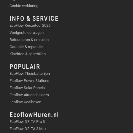
Zonne-energie-ingang:
12V-60V, 10A (max),
Cookie verklaring
500W (max)
INFO & SERVICE
DC-uitgang:
12V/10A
EcoFlow Keuzetool 2026
USB-A-uitgang:
2 x 5V/2.4A
Veelgestelde vragen
USB-C-uitgang:
1 x 100W (max)
Retourneren & omruilen
Draadloos opladen:
Nee
Garantie & reparatie
Omvormer:
Zuivere sinusgolf
Klachten & geschillen
Beveiliging:
Overbelasting, oververhitting,
kortsluiting, overontlading
POPULAIR
Display:
LCD-scherm met informatie over
EcoFlow Thuisbatterijen
batterijstatus, in- en uitgangsvermogen, etc.
Ecoflow Power Stations
Koeling:
Ventilator
Ecoflow Solar Panels
MEESTGESTELDE VRAGEN (FAQ)
Ecoflow Airconditioners
Ecoflow Koelboxen
Hoe lang kan ik de AC70 gebruiken?
De
EcoflowHuren.nl
gebruiksduur is afhankelijk van de apparaten
EcoFlow DELTA Pro 3
die je aansluit en het vermogen dat ze
EcoFlow DELTA 3 Max
verbruiken. Met de AC70 kun je bijvoorbeeld