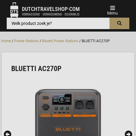
DUTCHTRAVELSHOP·COM
VERRASSEND · VERNIEUWEND · EIGENWIJS
Home
/
Power Stations
/
Bluetti Power Stations
/ BLUETTI AC270P
BLUETTI AC270P