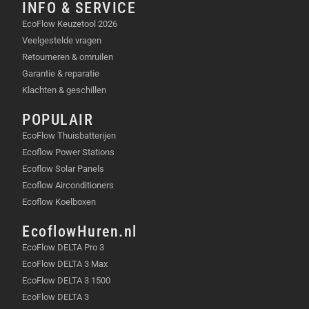
INFO & SERVICE
BELANGRIJKSTE
EcoFlow Keuzetool 2026
EIGENSCHAPPEN DIE JOUW
Veelgestelde vragen
LEVEN MAKKELIJKER MAKEN
Retourneren & omruilen
Garantie & reparatie
De BLUETTI AC270P zit boordevol handige functies:
Klachten & geschillen
Hoge capaciteit en vermogen:
2073.6Wh
POPULAIR
capaciteit en 2700W continu vermogen
EcoFlow Thuisbatterijen
(piekvermogen 4050W).
Ecoflow Power Stations
Veelzijdige uitgangen:
Voorzie tot 7 apparaten
Ecoflow Solar Panels
tegelijkertijd van stroom via 2 AC-
Ecoflow Airconditioners
stopcontacten, 2 USB-A poorten, 2 USB-C
Ecoflow Koelboxen
poorten (100W elk) en een
EcoflowHuren.nl
sigarettenaanstekerpoort.
Geavanceerd AI-BMS:
Intelligente bewaking
EcoFlow DELTA Pro 3
en beheer van de batterij voor optimale
EcoFlow DELTA 3 Max
veiligheid en prestaties.
EcoFlow DELTA 3 1500
Supersnelle TurboBoost opladen:
Laad de
EcoFlow DELTA 3